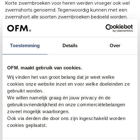
Korte zwembroeken voor heren werden vroeger ook wel
zwemshorts genoemd. Tegenwoordig kunnen met een
zwemshort alle soorten zwembroeken bedoeld worden.
Kijk dus vooral wat jij mooi vindt en laat je niet al te veel
leiden door de naam van het product.
Voor welke
zwembroek heren
jij ook gaat, al onze
Toestemming
Details
Over
zwemshorts hebben een comfortabele pasvorm en zijn
een ideale mix van praktisch en modieus. Perfect voor de
zomerse dagen, dus. Een zwembroek heren van OFM.
OFM. maakt gebruik van cookies.
staat naast comfort ook voor stijl. Na een paar uur bakken
op het strand nog even door de stad lopen en een terrasje
Wij vinden het van groot belang dat je weet welke
pakken? Trek snel een T-shirt of polo aan en zet je
cookies onze website inzet en voor welke doeleinden ze
vakantiedag eenvoudigweg voort, zonder eerst nog een
gebruikt worden.
bezoek aan je hotel te brengen. Ideaal!
We willen namelijk graag én jouw privacy én de
gebruiksvriendelijkheid én onze commerciëlebelangen
Klaar voor de zomer!
zoveel mogelijk waarborgen.
Ook via derden die door ons zijn ingeschakeld worden
Met onze zwembroek heren ben jij helemaal klaar voor de
cookies geplaatst.
warme, zonnige dagen. Zo kun jij fris en stijlvol de stranden
betreden! Bestel jouw nieuwe zwembroek heren