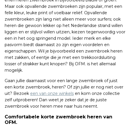
effen heren zwembroek in bijvoorbeeld blauw of groen.
Maar ook opvallende zwembroeken zijn populair, met een
felle kleur, leuke print of voelbaar reliëf. Opvallende
zwembroeken zijn lang niet alleen meer voor surfers; ook
heren die gewoon lekker op het Nederlandse strand willen
liggen en er stijlvol willen uitzien, kiezen tegenwoordig voor
een in het oog springend model. Ieder merk en elke
pasvorm biedt daarnaast zo zijn eigen voordelen en
eigenschappen. Wil je bijvoorbeeld een zwembroek heren
met zakken, of eentje die je met een trekkoordsluiting
losser of strakker kunt knopen? Bij OFM. is het allemaal
mogelijk.
Gaan jullie daarnaast voor een lange zwembroek of juist
een korte zwembroek, heren? Of zijn jullie er nog niet over
uit? Bezoek
een van onze winkels
en kom onze collectie
zelf uitproberen! Dan weet je zeker dat je de juiste
zwembroek voor heren mee naar huis neemt.
Comfortabele korte zwembroek heren van
OFM.