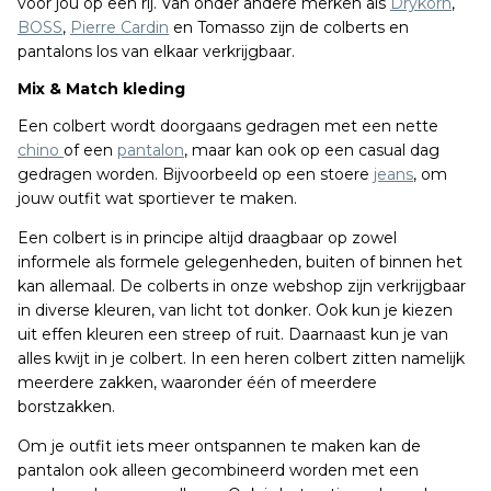
voor jou op een rij. Van onder andere merken als
Drykorn
,
BOSS
,
Pierre Cardin
en Tomasso zijn de colberts en
pantalons los van elkaar verkrijgbaar.
Mix & Match kleding
Een colbert wordt doorgaans gedragen met een nette
chino
of een
pantalon
, maar kan ook op een casual dag
gedragen worden. Bijvoorbeeld op een stoere
jeans
, om
jouw outfit wat sportiever te maken.
Een colbert is in principe altijd draagbaar op zowel
informele als formele gelegenheden, buiten of binnen het
kan allemaal. De colberts in onze webshop zijn verkrijgbaar
in diverse kleuren, van licht tot donker. Ook kun je kiezen
uit effen kleuren een streep of ruit. Daarnaast kun je van
alles kwijt in je colbert. In een heren colbert zitten namelijk
meerdere zakken, waaronder één of meerdere
borstzakken.
Om je outfit iets meer ontspannen te maken kan de
pantalon ook alleen gecombineerd worden met een