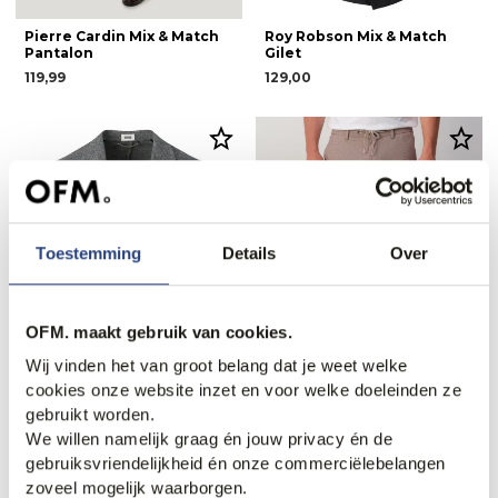
Pierre Cardin Mix & Match
Roy Robson Mix & Match
Pantalon
Gilet
119,99
129,00
Toestemming
Details
Over
OFM. maakt gebruik van cookies.
Wij vinden het van groot belang dat je weet welke
50% korting
cookies onze website inzet en voor welke doeleinden ze
gebruikt worden.
Drykorn Mix & Match
Runway PARTY - Mix &
Colbert
match trousers Matteo
We willen namelijk graag én jouw privacy én de
159,95
319,95
99,99
gebruiksvriendelijkheid én onze commerciëlebelangen
zoveel mogelijk waarborgen.