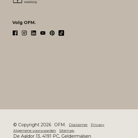
Volg OFM.
© Copyright 2026
OFM.
Disclaimer
Privacy
Algemene voorwaarden
Sitemap
De Aaldor 13, 4191 PC, Geldermalsen