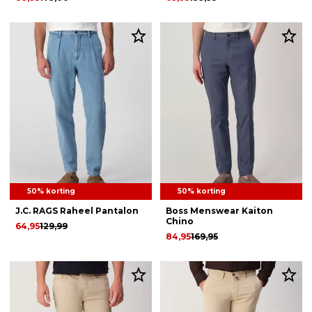
50% korting
50% korting
J.C. RAGS Raheel Pantalon
Boss Menswear Kaiton
Chino
64,95
129,99
84,95
169,95