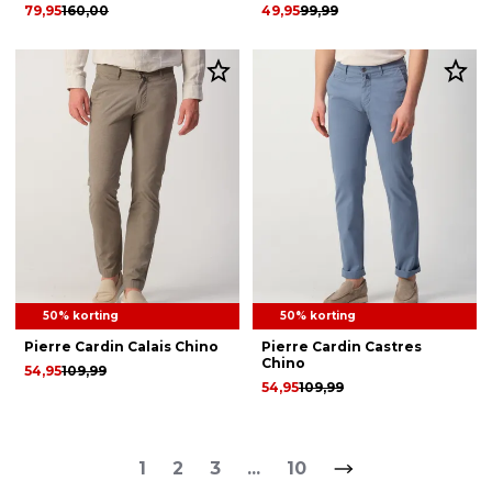
79,95
160,00
49,95
99,99
50% korting
50% korting
Pierre Cardin Calais Chino
Pierre Cardin Castres
Chino
54,95
109,99
54,95
109,99
1
2
3
...
10