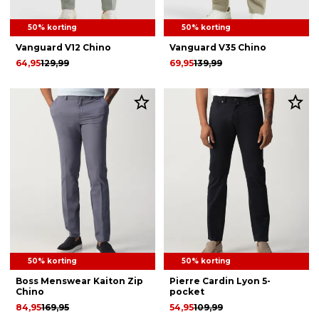
50% korting
50% korting
Vanguard V12 Chino
Vanguard V35 Chino
64,95
129,99
69,95
139,99
50% korting
50% korting
Boss Menswear Kaiton Zip
Pierre Cardin Lyon 5-
Chino
pocket
84,95
169,95
54,95
109,99