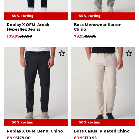
50% korting
50% korting
Replay X OFM. Ariick
Boss Menswear Kaiton
Hyperflex Jeans
Chino
109,95
219,00
79,95
159,95
50% korting
50% korting
Replay X OFM. Benni Chino
Boss Casual Pleated Chino
89,95
179,00
69,95
139,95