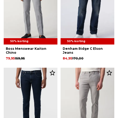
50% korting
50% korting
Boss Menswear Kaiton
Denham Ridge C Elson
Chino
Jeans
79,95
159,95
84,95
170,00