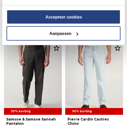
Accepteer cookies
50% korting
50% korting
Pierre Cardin Limoux Jeans
Pierre Cardin Calais Chino
54,95
109,99
49,95
99,99
Aanpassen
50% korting
50% korting
Samsoe & Samsoe Sanoah
Pierre Cardin Castres
Pantalon
Chino