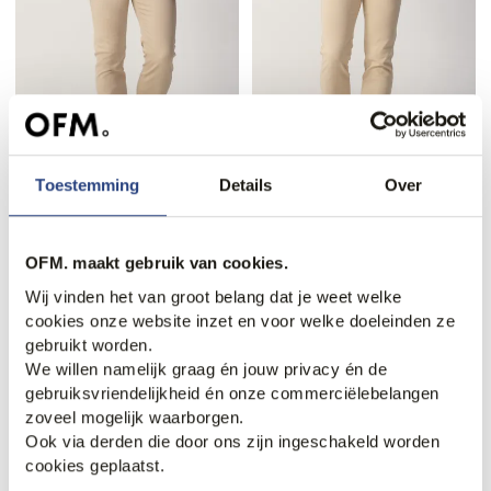
Toestemming
Details
Over
50% korting
50% korting
Pierre Cardin Lyon 5-
Pierre Cardin Castres
pocket
Chino
49,95
99,99
49,95
99,99
OFM. maakt gebruik van cookies.
Wij vinden het van groot belang dat je weet welke
cookies onze website inzet en voor welke doeleinden ze
gebruikt worden.
We willen namelijk graag én jouw privacy én de
gebruiksvriendelijkheid én onze commerciëlebelangen
zoveel mogelijk waarborgen.
Ook via derden die door ons zijn ingeschakeld worden
cookies geplaatst.