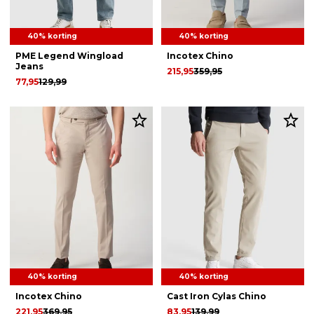
40% korting
40% korting
PME Legend Wingload
Incotex Chino
Jeans
215,95
359,95
77,95
129,99
40% korting
40% korting
Incotex Chino
Cast Iron Cylas Chino
221,95
369,95
83,95
139,99