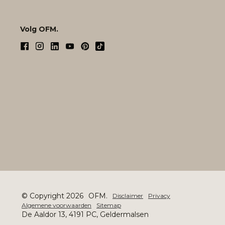
Volg OFM.
© Copyright 2026
OFM.
Disclaimer
Privacy
Algemene voorwaarden
Sitemap
De Aaldor 13, 4191 PC, Geldermalsen