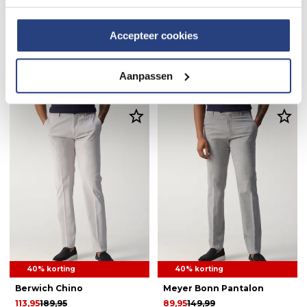
40% korting
40% korting
Accepteer cookies
Mason's Torino Style Chino
Tramarossa Leonardo 5-
pocket
101,95
169,95
Aanpassen
185,95
309,95
40% korting
40% korting
Berwich Chino
Meyer Bonn Pantalon
113,95
189,95
89,95
149,99