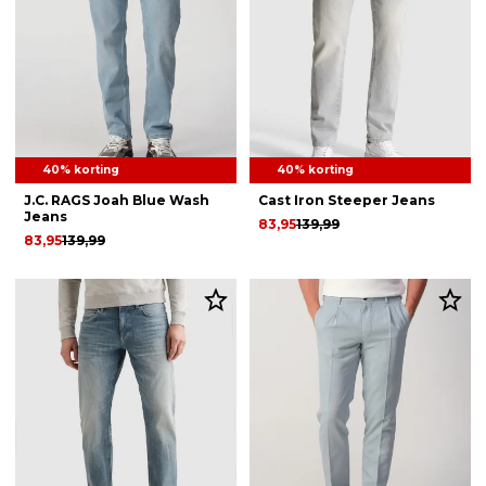
40% korting
40% korting
J.C. RAGS Joah Blue Wash
Cast Iron Steeper Jeans
Jeans
83,95
139,99
83,95
139,99