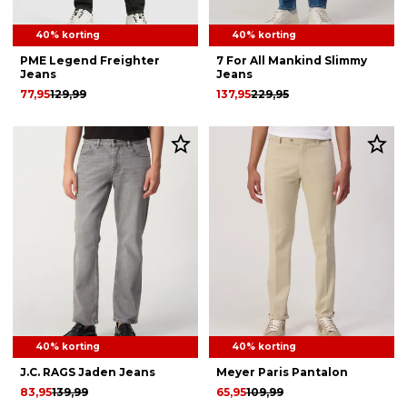
40% korting
40% korting
PME Legend Freighter
7 For All Mankind Slimmy
Jeans
Jeans
77,95
129,99
137,95
229,95
40% korting
40% korting
J.C. RAGS Jaden Jeans
Meyer Paris Pantalon
83,95
139,99
65,95
109,99