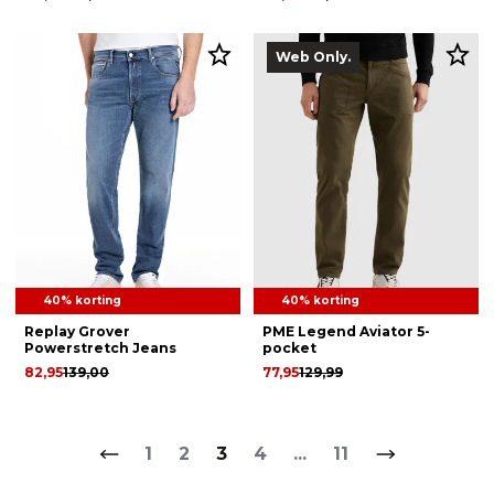
Web Only.
40% korting
40% korting
Replay Grover
PME Legend Aviator 5-
Powerstretch Jeans
pocket
82,95
139,00
77,95
129,99
1
2
3
4
...
11