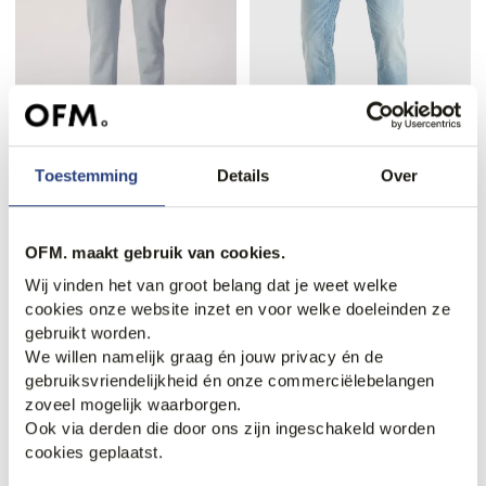
40% korting
40% korting
Toestemming
Details
Over
Gentiluomo Pantalon
PME Legend Commander
3.0 Jeans
137,95
229,90
71,95
119,99
OFM. maakt gebruik van cookies.
Wij vinden het van groot belang dat je weet welke
cookies onze website inzet en voor welke doeleinden ze
gebruikt worden.
We willen namelijk graag én jouw privacy én de
gebruiksvriendelijkheid én onze commerciëlebelangen
zoveel mogelijk waarborgen.
Ook via derden die door ons zijn ingeschakeld worden
cookies geplaatst.