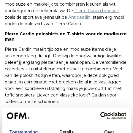
modieuze en makkelijk te combineren kleuren als wit,
donkergroen en helderblauw. De
Pierre Cardin broeken
,
zoals de sportieve jeans uit de
Antibes lijn
, staan erg mooi
onder de poloshirts van Pierre Cardin.
Pierre Cardin poloshirts en T-shirts voor de modieuze
man
Pierre Cardin maakt tijdloze en modieuze items die je
seizoenen lang draagt. Dankzij de hoogwaardige kwaliteit
beleef jij erg lang plezier aan je aankopen. De verschillende
collecties zijn uitstekend met elkaar te combineren. Veel
van de poloshirts zijn effen, waardoor je deze ook goed
draagt in combinatie met broeken die al in je kast liggen.
Voor een sportieve uitstraling maak je jouw outfit af met
toffe sneakers. Liever een klassieke look? Ga dan voor
loafers of nette schoenen.
Met een poloshirt op een
Pierre Cardin jeans
zit je altijd
goed. Een avondje op stap met vrienden, een etentje met
je geliefde of buitenspelen met de kinderen, de
comfortabele kleding van Pierre Cardin kan altijd.
Toestemming
Details
Over