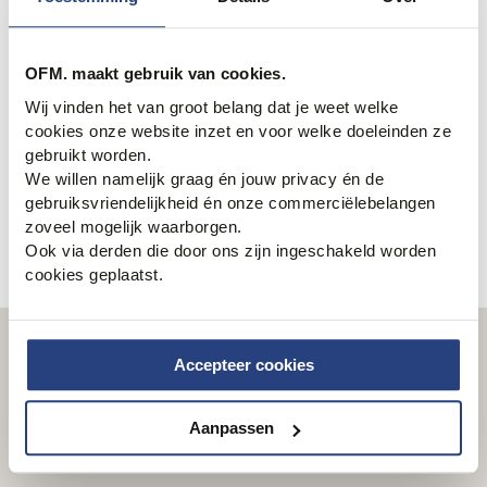
Pierre Cardin herenkleding shoppen
Bekijk direct de volledige collectie
herenkleding van Pierre
OFM. maakt gebruik van cookies.
Cardin
om een complete outfit te shoppen. In de
Pierre
Wij vinden het van groot belang dat je weet welke
Cardin sale
vind je het hele jaar door mooie items met
cookies onze website inzet en voor welke doeleinden ze
korting. Zo vul je voor een klein prijsje jouw garderobe aan
gebruikt worden.
met hoogwaardige kleding van Pierre Cardin. Shop jouw
We willen namelijk graag én jouw privacy én de
nieuwe outfit gemakkelijk en snel online of kom langs in
gebruiksvriendelijkheid én onze commerciëlebelangen
één van onze winkels. Als je online jouw bestelling plaatst,
zoveel mogelijk waarborgen.
zorgen wij ervoor dat je deze snel in huis hebt.
Ook via derden die door ons zijn ingeschakeld worden
cookies geplaatst.
Nieuwsbrief
Accepteer cookies
Schrijf je in en ontvang wekelijks onze nieuwsbrief
Aanpassen
Email