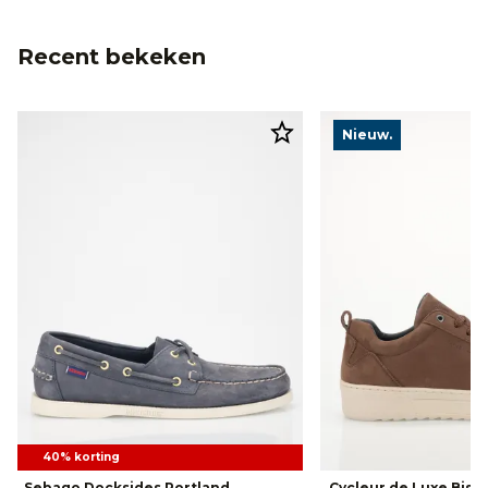
Recent bekeken
Nieuw.
40% korting
Sebago Docksides Portland
Cycleur de Luxe Bish