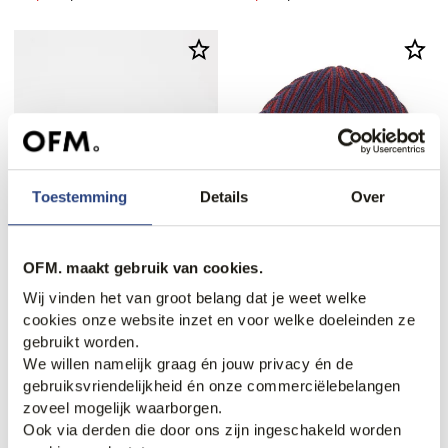
Toestemming
Details
Over
OFM. maakt gebruik van cookies.
72% korting
Wij vinden het van groot belang dat je weet welke
NN07 Pet
Campbell Muts
cookies onze website inzet en voor welke doeleinden ze
55,00
6,95
24,95
gebruikt worden.
We willen namelijk graag én jouw privacy én de
gebruiksvriendelijkheid én onze commerciëlebelangen
zoveel mogelijk waarborgen.
Ook via derden die door ons zijn ingeschakeld worden