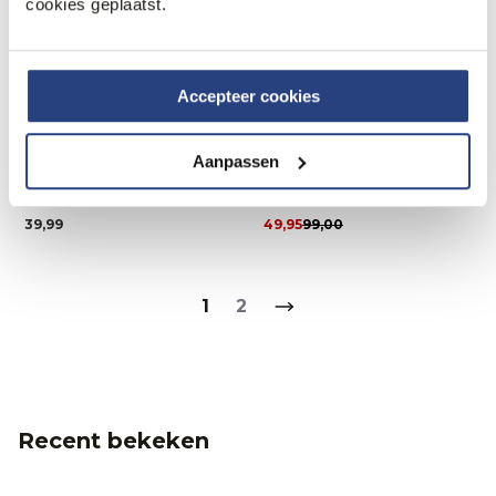
cookies geplaatst.
Accepteer cookies
Aanpassen
50% korting
PME Legend Headwear
Stetson Flat Cap
39,99
49,95
99,00
1
2
Recent bekeken