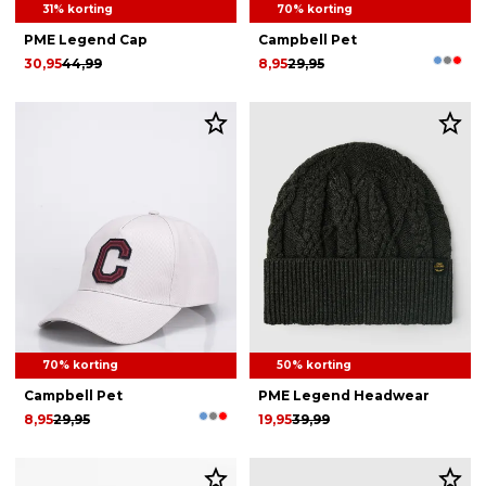
31% korting
70% korting
PME Legend Cap
Campbell Pet
30,95
44,99
8,95
29,95
70% korting
50% korting
Campbell Pet
PME Legend Headwear
8,95
29,95
19,95
39,99