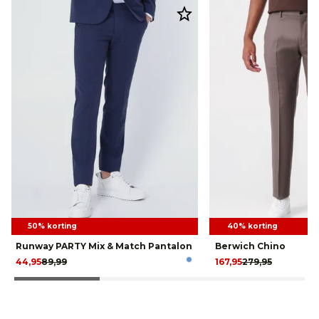
50% korting
40% korting
Runway PARTY Mix & Match Pantalon
Berwich Chino
44,95
89,99
167,95
279,95