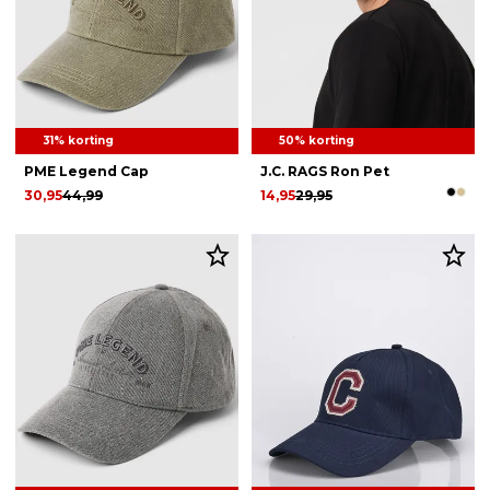
31% korting
50% korting
PME Legend Cap
J.C. RAGS Ron Pet
30,95
44,99
14,95
29,95