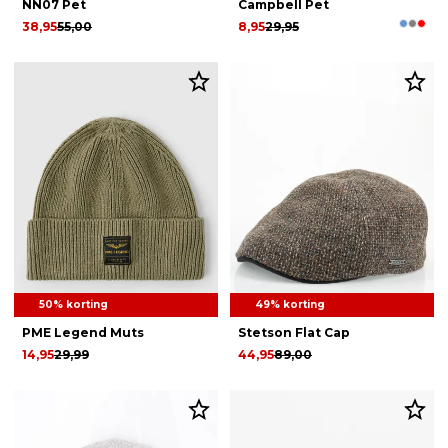
NN07 Pet
Campbell Pet
38,95
55,00
8,95
29,95
50% korting
49% korting
PME Legend Muts
Stetson Flat Cap
14,95
29,99
44,95
89,00