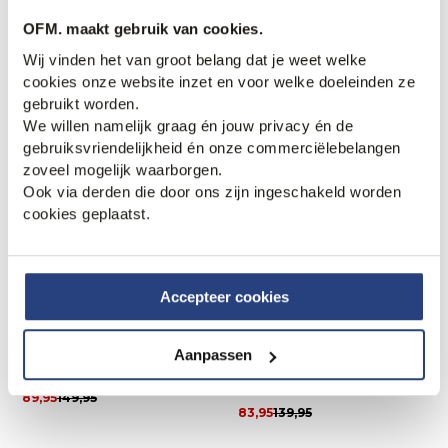
40% korting
40% korting
OFM. maakt gebruik van cookies.
Cycleur de Luxe Disaster
Cycleur de Luxe Roadie
Sneakers
Sneakers
Wij vinden het van groot belang dat je weet welke
89,95
149,95
89,95
149,95
cookies onze website inzet en voor welke doeleinden ze
gebruikt worden.
We willen namelijk graag én jouw privacy én de
gebruiksvriendelijkheid én onze commerciëlebelangen
zoveel mogelijk waarborgen.
Ook via derden die door ons zijn ingeschakeld worden
cookies geplaatst.
Accepteer cookies
40% korting
40% korting
Aanpassen
Cycleur de Luxe Sneakers
Cycleur de Luxe Oververt
Sneakers
89,95
149,95
83,95
139,95