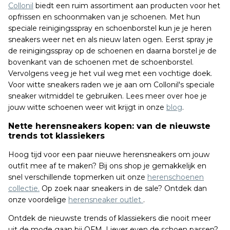
Collonil
biedt een ruim assortiment aan producten voor het
opfrissen en schoonmaken van je schoenen. Met hun
speciale reinigingsspray en schoenborstel kun je je heren
sneakers weer net en als nieuw laten ogen. Eerst spray je
de reinigingsspray op de schoenen en daarna borstel je de
bovenkant van de schoenen met de schoenborstel.
Vervolgens veeg je het vuil weg met een vochtige doek.
Voor witte sneakers raden we je aan om Collonil's speciale
sneaker witmiddel te gebruiken. Lees meer over hoe je
jouw witte schoenen weer wit krijgt in onze
blog
.
Nette herensneakers kopen: van de nieuwste
trends tot klassiekers
Hoog tijd voor een paar nieuwe herensneakers om jouw
outfit mee af te maken? Bij ons shop je gemakkelijk en
snel verschillende topmerken uit onze
herenschoenen
collectie.
Op zoek naar sneakers in de sale? Ontdek dan
onze voordelige
herensneaker outlet
.
Ontdek de nieuwste trends of klassiekers die nooit meer
uit de mode gaan bij OFM. Liever even de schoen passen?