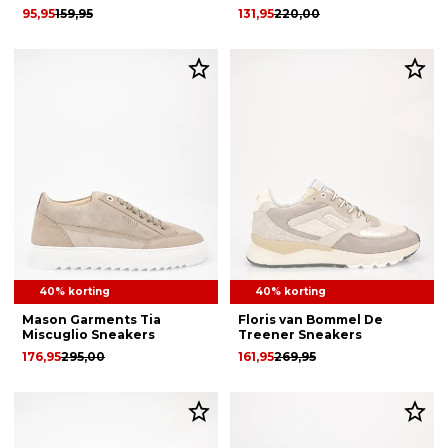
95,95
159,95
131,95
220,00
40% korting
40% korting
Mason Garments Tia
Floris van Bommel De
Miscuglio Sneakers
Treener Sneakers
176,95
295,00
161,95
269,95