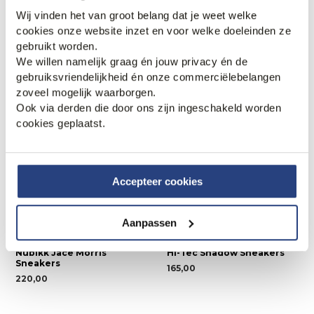
Mason Garments Tia
Nubikk Basket Court
Wij vinden het van groot belang dat je weet welke
Corporativo Sneakers
Sneakers
cookies onze website inzet en voor welke doeleinden ze
285,00
250,00
gebruikt worden.
We willen namelijk graag én jouw privacy én de
gebruiksvriendelijkheid én onze commerciëlebelangen
Nieuw.
Nieuw.
zoveel mogelijk waarborgen.
Ook via derden die door ons zijn ingeschakeld worden
cookies geplaatst.
Accepteer cookies
Aanpassen
Nubikk Jace Morris
Hi-Tec Shadow Sneakers
Sneakers
165,00
220,00