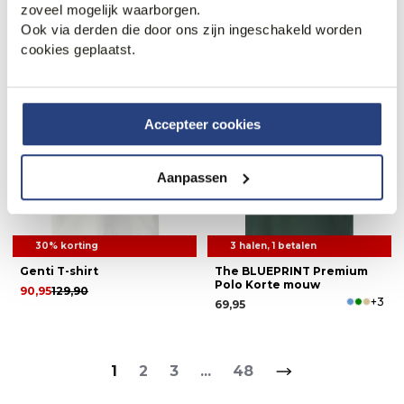
zoveel mogelijk waarborgen.
Ook via derden die door ons zijn ingeschakeld worden
Web Only.
cookies geplaatst.
Accepteer cookies
Aanpassen
30% korting
3 halen, 1 betalen
Genti T-shirt
The BLUEPRINT Premium
Polo Korte mouw
90,95
129,90
+3
69,95
1
2
3
...
48