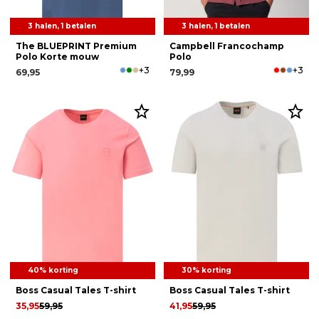
3 halen, 1 betalen
3 halen, 1 betalen
The BLUEPRINT Premium
Campbell Francochamp
Polo Korte mouw
Polo
+3
+3
69,95
79,99
40% korting
30% korting
Boss Casual Tales T-shirt
Boss Casual Tales T-shirt
35,95
59,95
41,95
59,95