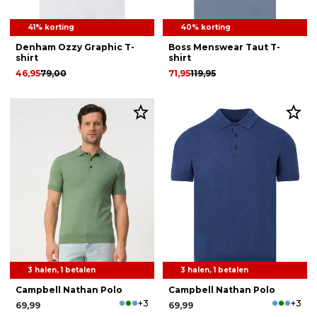
41% korting
40% korting
Denham Ozzy Graphic T-
Boss Menswear Taut T-
shirt
shirt
46,95
79,00
71,95
119,95
3 halen, 1 betalen
3 halen, 1 betalen
Campbell Nathan Polo
Campbell Nathan Polo
+3
+3
69,99
69,99