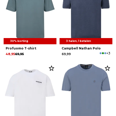
30% korting
3 halen, 1 betalen
Profuomo T-shirt
Campbell Nathan Polo
+3
48,95
69,95
69,99