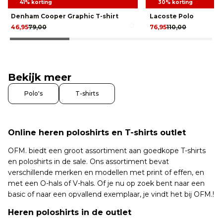
41% korting
30% korting
Denham Cooper Graphic T-shirt
Lacoste Polo
46,95
79,00
76,95
110,00
Bekijk meer
Polo's
T-shirts
Online heren poloshirts en T-shirts outlet
OFM. biedt een groot assortiment aan goedkope T-shirts
en poloshirts in de sale. Ons assortiment bevat
verschillende merken en modellen met print of effen, en
met een O-hals of V-hals. Of je nu op zoek bent naar een
basic of naar een opvallend exemplaar, je vindt het bij OFM.!
Heren poloshirts in de outlet