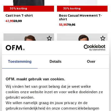
30% korting
30% korting
Cast Iron T-shirt
Boss Casual Movement T-
shirt
41,95
59,99
55,95
79,95
Toestemming
Details
Over
OFM. maakt gebruik van cookies.
Wij vinden het van groot belang dat je weet welke
cookies onze website inzet en voor welke doeleinden ze
3 halen, 1 betalen
3 halen, 1 betalen
gebruikt worden.
Campbell Francochamp
Campbell Francochamp
We willen namelijk graag én jouw privacy én de
Polo
Polo
gebruiksvriendelijkheid én onze commerciëlebelangen
+3
+3
79,99
79,99