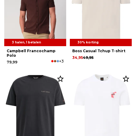
3 halen, 1 betalen
30% korting
Campbell Francochamp
Boss Casual Tchup T-shirt
Polo
34,95
49,95
+3
79,99