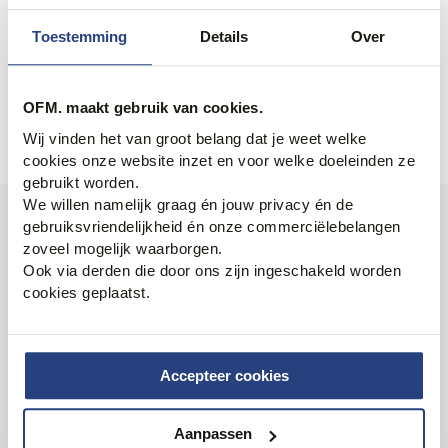
lifestyle. Omdat wij vinden dat shoppen geen gedoe
moet zijn, zijn we open wanneer het jou uitkomt en
Toestemming
Details
Over
parkeer je vaak om de hoek. In onze winkels kan je
jouw nieuwe aanwinsten laten vermaken onder het
genot van een biertje. Of breng een bezoek aan een
OFM. maakt gebruik van cookies.
barbier. Zo. Kan jij er weer tegenaan.
Wij vinden het van groot belang dat je weet welke
cookies onze website inzet en voor welke doeleinden ze
gebruikt worden.
We willen namelijk graag én jouw privacy én de
20 jaar in vogelvlucht
gebruiksvriendelijkheid én onze commerciëlebelangen
zoveel mogelijk waarborgen.
Ook via derden die door ons zijn ingeschakeld worden
Twintig jaar geleden begon ons modeavontuur in Reusel.
cookies geplaatst.
Inmiddels zijn we een begrip in de mannenmode waar
het altijd feest in de tent is.
Accepteer cookies
Bekijk de video
Aanpassen