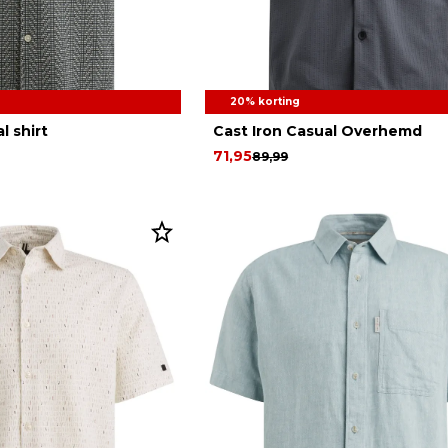
20% korting
l shirt
Cast Iron Casual Overhemd
71,95
89,99