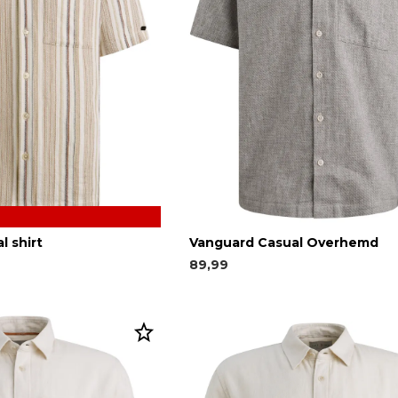
l shirt
Vanguard Casual Overhemd
89,99