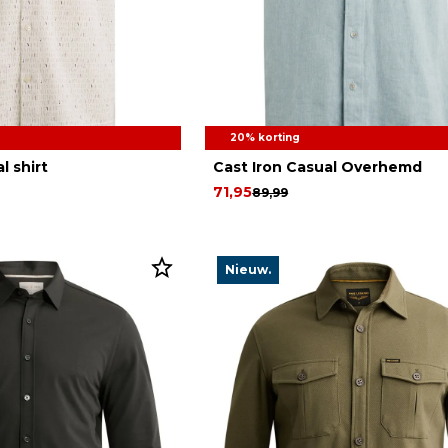
20% korting
l shirt
Cast Iron Casual Overhemd
71,95
89,99
Nieuw.