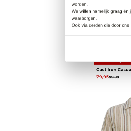
worden.
We willen namelijk graag én 
waarborgen.
Ook via derden die door ons 
20% korting
Cast Iron Casu
79,95
99,99