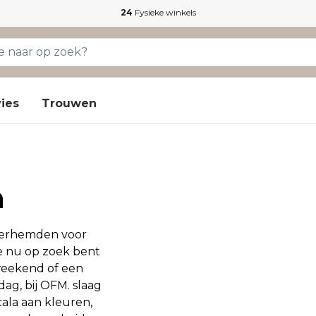
24
Fysieke winkels
ies
Trouwen
n
 overhemden voor
je nu op zoek bent
weekend of een
ag, bij OFM. slaag
cala aan kleuren,