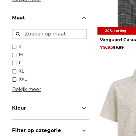
Maat
20% korting
Zoeken op maat
Vanguard Casua
S
79,95
99,99
M
L
XL
XXL
Bekijk meer
Kleur
Filter op categorie