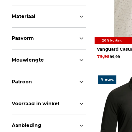
Materiaal
Pasvorm
20% korting
Vanguard Casua
79,95
99,99
Mouwlengte
Nieuw.
Patroon
Voorraad in winkel
Aanbieding