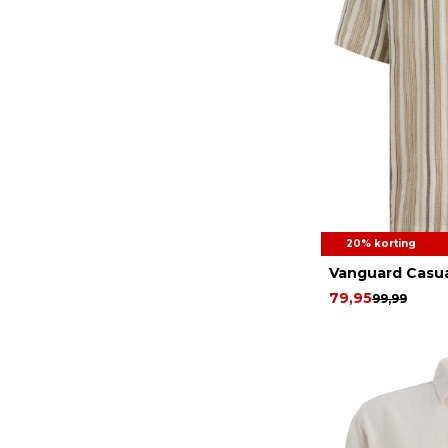
20% korting
Vanguard Casua
79,95
99,99