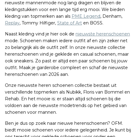
nieuwste mannenmode nog lang dragen en blijven de
kledingstukken voor een lange tijd erg mooi. We bieden
kleding van topmerken aan als
PME Legend
, Denham,
Replay
, Tommy Hilfiger,
State of Art
en BOSS.
Naast kleding vind je hier ook de
nieuwste herenschoenen
mode. Schoenen maken iedere outfit af en zijn zeker net
zo belangrijk als de outfit zelf. In onze nieuwste collectie
herenschoenen vind je geklede en casual schoenen, maar
ook sneakers. Zo past er altijd een paar schoenen bij jouw
outfit. Maak je garderobe compleet en schaf de nieuwste
herenschoenen van 2026 aan.
Onze nieuwste heren schoenen collectie bestaat uit
verschillende topmerken als Nubikk, Floris van Bommel en
Rehab. En het mooie is: er staan altijd schoenen bij die
voldoen aan de nieuwste modetrends op het gebied van
schoenen voor mannen.
Ben je dus op zoek naar nieuwe herenschoenen? OFM.
biedt mooie schoenen voor iedere gelegenheid. Je kunt bij
ons terecht voor geklede schoenen voor onder een