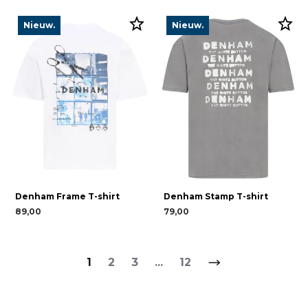
Nieuw.
Nieuw.
Denham Frame T-shirt
Denham Stamp T-shirt
89,00
79,00
1
2
3
...
12