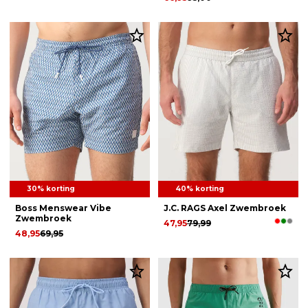
30% korting
40% korting
Boss Menswear Vibe
J.C. RAGS Axel Zwembroek
Zwembroek
47,95
79,99
48,95
69,95