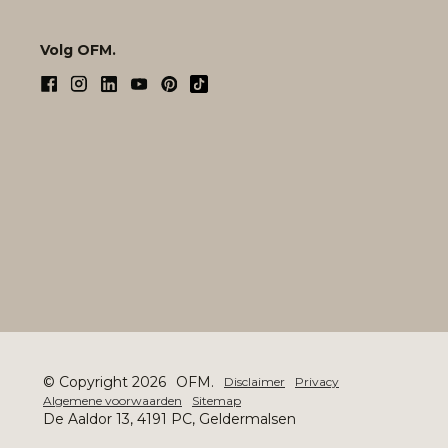
Volg OFM.
© Copyright 2026
OFM.
Disclaimer
Privacy
Algemene voorwaarden
Sitemap
De Aaldor 13, 4191 PC, Geldermalsen