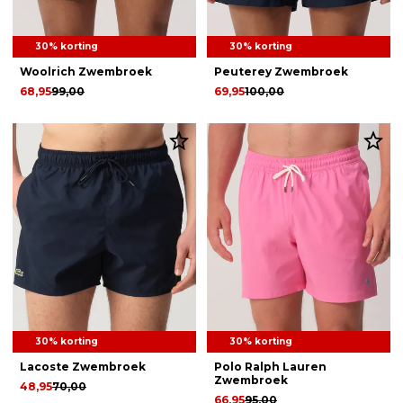
30% korting
30% korting
Woolrich Zwembroek
Peuterey Zwembroek
68,95
99,00
69,95
100,00
30% korting
30% korting
Lacoste Zwembroek
Polo Ralph Lauren
Zwembroek
48,95
70,00
66,95
95,00