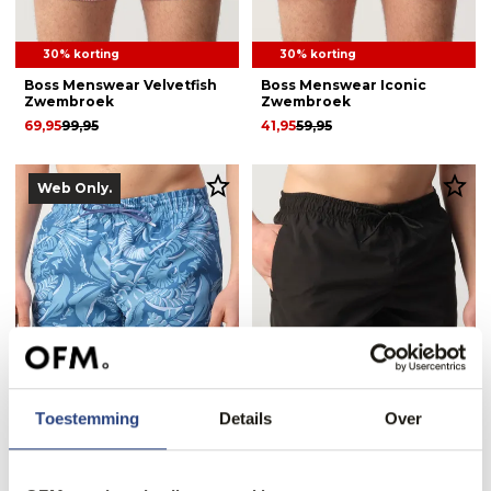
30% korting
30% korting
Boss Menswear Velvetfish
Boss Menswear Iconic
Zwembroek
Zwembroek
69,95
99,95
41,95
59,95
Web Only.
Toestemming
Details
Over
30% korting
30% korting
Boss Menswear Piranha
Lacoste Zwembroek
Zwembroek
48,95
70,00