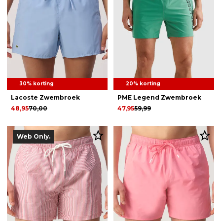
30% korting
20% korting
Lacoste Zwembroek
PME Legend Zwembroek
48,95
70,00
47,95
59,99
Web Only.