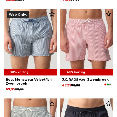
Web Only.
30% korting
40% korting
Boss Menswear Velvetfish
J.C. RAGS Axel Zwembroek
Zwembroek
47,95
79,99
69,95
99,95