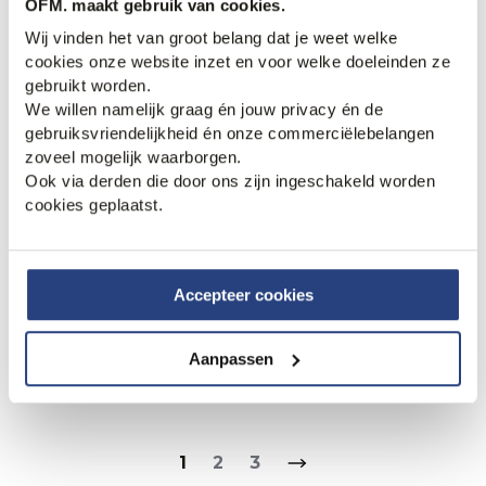
OFM. maakt gebruik van cookies.
48,95
69,95
Wij vinden het van groot belang dat je weet welke
cookies onze website inzet en voor welke doeleinden ze
gebruikt worden.
We willen namelijk graag én jouw privacy én de
gebruiksvriendelijkheid én onze commerciëlebelangen
zoveel mogelijk waarborgen.
Ook via derden die door ons zijn ingeschakeld worden
cookies geplaatst.
Accepteer cookies
30% korting
20% korting
Polo Ralph Lauren
PME Legend Zwembroek
Aanpassen
Zwembroek
47,95
59,99
66,95
95,00
1
2
3