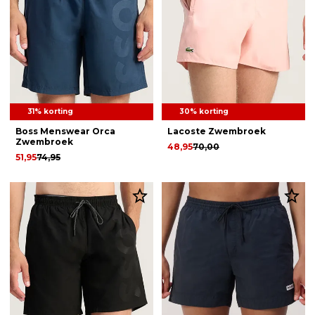
31% korting
30% korting
Boss Menswear Orca
Lacoste Zwembroek
Zwembroek
48,95
70,00
51,95
74,95