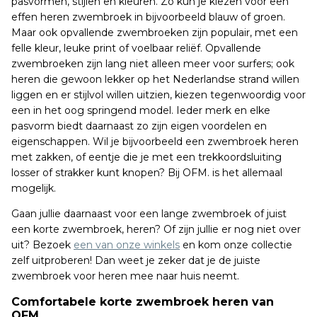
pasvormen, stijlen en kleuren. Zo kun je kiezen voor een
effen heren zwembroek in bijvoorbeeld blauw of groen.
Maar ook opvallende zwembroeken zijn populair, met een
felle kleur, leuke print of voelbaar reliëf. Opvallende
zwembroeken zijn lang niet alleen meer voor surfers; ook
heren die gewoon lekker op het Nederlandse strand willen
liggen en er stijlvol willen uitzien, kiezen tegenwoordig voor
een in het oog springend model. Ieder merk en elke
pasvorm biedt daarnaast zo zijn eigen voordelen en
eigenschappen. Wil je bijvoorbeeld een zwembroek heren
met zakken, of eentje die je met een trekkoordsluiting
losser of strakker kunt knopen? Bij OFM. is het allemaal
mogelijk.
Gaan jullie daarnaast voor een lange zwembroek of juist
een korte zwembroek, heren? Of zijn jullie er nog niet over
uit? Bezoek
een van onze winkels
en kom onze collectie
zelf uitproberen! Dan weet je zeker dat je de juiste
zwembroek voor heren mee naar huis neemt.
Comfortabele korte zwembroek heren van
OFM.