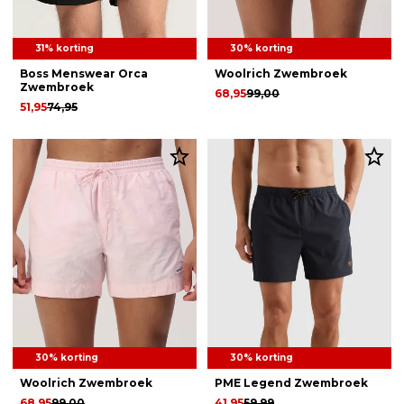
31% korting
30% korting
Boss Menswear Orca
Woolrich Zwembroek
Zwembroek
68,95
99,00
51,95
74,95
30% korting
30% korting
Woolrich Zwembroek
PME Legend Zwembroek
68,95
99,00
41,95
59,99