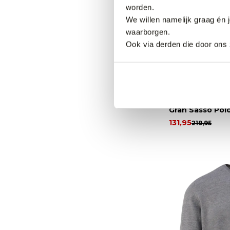
worden.
We willen namelijk graag én 
waarborgen.
Ook via derden die door ons 
40% korting
Gran Sasso Pol
131,95
219,95