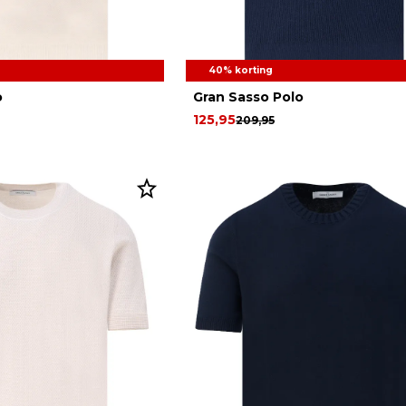
40% korting
o
Gran Sasso Polo
125,95
209,95