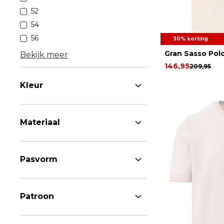
52
54
56
30% korting
Gran Sasso Pol
Bekijk meer
146,95
209,95
Kleur
Materiaal
Pasvorm
Patroon