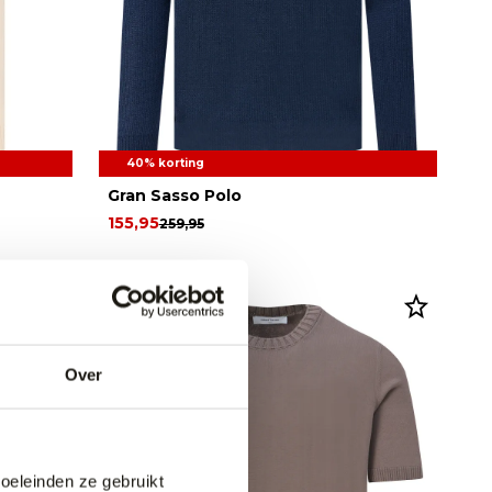
40% korting
Gran Sasso Polo
155,95
259,95
Over
doeleinden ze gebruikt