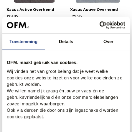
Xacus Active Overhemd
Xacus Active Overhemd
179,95
179,95
Nieuw.
Nieuw.
Toestemming
Details
Over
OFM. maakt gebruik van cookies.
Wij vinden het van groot belang dat je weet welke
cookies onze website inzet en voor welke doeleinden ze
gebruikt worden.
We willen namelijk graag én jouw privacy én de
gebruiksvriendelijkheid én onze commerciëlebelangen
zoveel mogelijk waarborgen.
Paul & Shark Parka
Paul & Shark Schipperstrui
Ook via derden die door ons zijn ingeschakeld worden
899,95
339,95
cookies geplaatst.
Nieuw.
Nieuw.