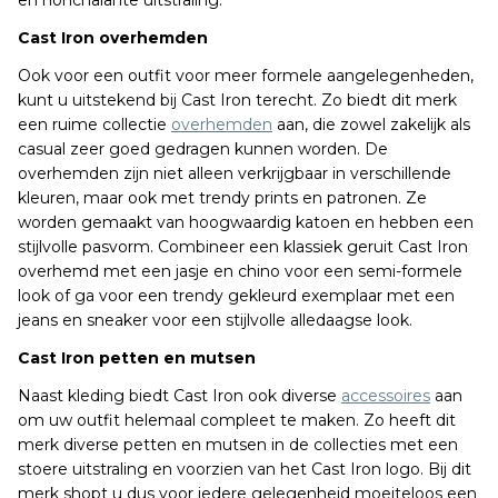
en nonchalante uitstraling.
Cast Iron overhemden
Ook voor een outfit voor meer formele aangelegenheden,
kunt u uitstekend bij Cast Iron terecht. Zo biedt dit merk
een ruime collectie
overhemden
aan, die zowel zakelijk als
casual zeer goed gedragen kunnen worden. De
overhemden zijn niet alleen verkrijgbaar in verschillende
kleuren, maar ook met trendy prints en patronen. Ze
worden gemaakt van hoogwaardig katoen en hebben een
stijlvolle pasvorm. Combineer een klassiek geruit Cast Iron
overhemd met een jasje en chino voor een semi-formele
look of ga voor een trendy gekleurd exemplaar met een
jeans en sneaker voor een stijlvolle alledaagse look.
Cast Iron petten en mutsen
Naast kleding biedt Cast Iron ook diverse
accessoires
aan
om uw outfit helemaal compleet te maken. Zo heeft dit
merk diverse petten en mutsen in de collecties met een
stoere uitstraling en voorzien van het Cast Iron logo. Bij dit
merk shopt u dus voor iedere gelegenheid moeiteloos een