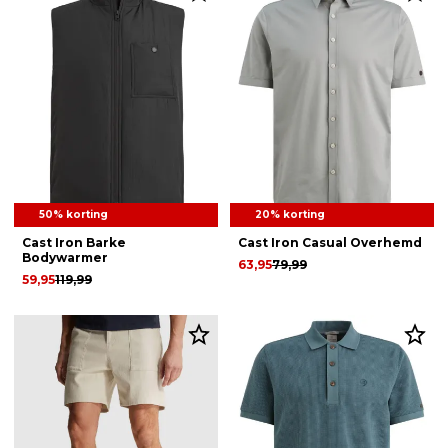
50% korting
20% korting
Cast Iron Barke
Cast Iron Casual Overhemd
Bodywarmer
63,95
79,99
59,95
119,99