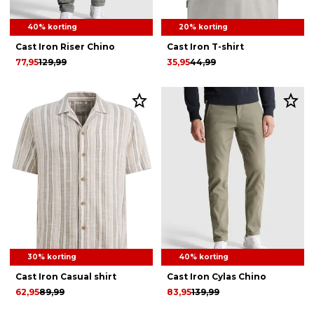
40% korting
20% korting
Cast Iron Riser Chino
Cast Iron T-shirt
77,95
129,99
35,95
44,99
30% korting
40% korting
Cast Iron Casual shirt
Cast Iron Cylas Chino
62,95
89,99
83,95
139,99