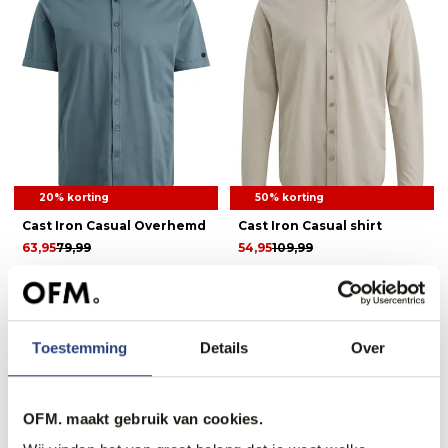
20% korting
50% korting
Cast Iron Casual Overhemd
Cast Iron Casual shirt
63,95
79,99
54,95
109,99
1
2
3
...
11
Toestemming
Details
Over
OFM. maakt gebruik van cookies.
Recent bekeken