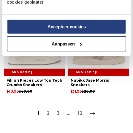
cookies geplaatst.
Accepteer cookies
Aanpassen
40% korting
40% korting
Filling Pieces Low Top Tech
Nubikk Jase Morris
Crumbs Sneakers
Sneakers
143,95
240,00
131,95
220,00
1
2
3
...
12