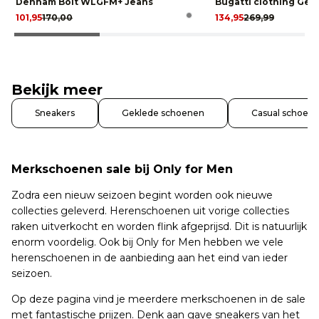
Denham Bolt WLGFM+ Jeans
Bugatti clothing Gew
101,95
170,00
134,95
269,99
Bekijk meer
Sneakers
Geklede schoenen
Casual schoen
Merkschoenen sale bij Only for Men
Zodra een nieuw seizoen begint worden ook nieuwe
collecties geleverd. Herenschoenen uit vorige collecties
raken uitverkocht en worden flink afgeprijsd. Dit is natuurlijk
enorm voordelig. Ook bij Only for Men hebben we vele
herenschoenen in de aanbieding aan het eind van ieder
seizoen.
Op deze pagina vind je meerdere merkschoenen in de sale
met fantastische prijzen. Denk aan gave sneakers van het