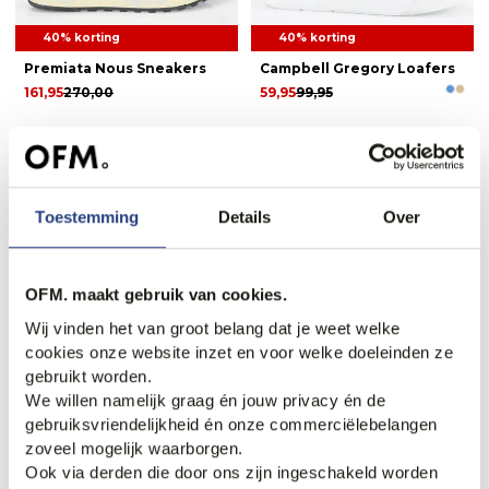
40% korting
40% korting
Premiata Nous Sneakers
Campbell Gregory Loafers
161,95
270,00
59,95
99,95
Toestemming
Details
Over
OFM. maakt gebruik van cookies.
Wij vinden het van groot belang dat je weet welke
cookies onze website inzet en voor welke doeleinden ze
gebruikt worden.
70% korting
40% korting
We willen namelijk graag én jouw privacy én de
gebruiksvriendelijkheid én onze commerciëlebelangen
Giorgio Loafers
Recall Geklede schoenen
+3
zoveel mogelijk waarborgen.
59,95
199,95
71,95
119,95
Ook via derden die door ons zijn ingeschakeld worden