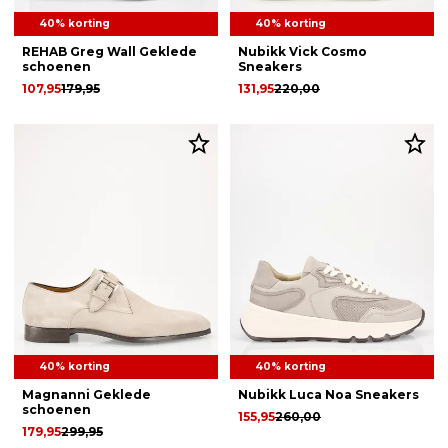
40% korting
40% korting
REHAB Greg Wall Geklede
Nubikk Vick Cosmo
schoenen
Sneakers
107,95
179,95
131,95
220,00
40% korting
40% korting
Magnanni Geklede
Nubikk Luca Noa Sneakers
schoenen
155,95
260,00
179,95
299,95