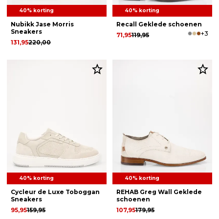
40% korting
40% korting
Nubikk Jase Morris
Recall Geklede schoenen
Sneakers
+3
71,95
119,95
131,95
220,00
40% korting
40% korting
Cycleur de Luxe Toboggan
REHAB Greg Wall Geklede
Sneakers
schoenen
95,95
159,95
107,95
179,95