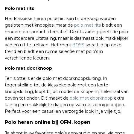
Polo met rits
Het klassieke heren poloshirt kan bij de kraag worden
gesloten met knoopjes, maar de
polo met rits
biedt een
modern en sportief alternatief. De ritssluiting geeft de polo
een stoerdere uitstraling, maar is daarnaast ook makkelijker
aan en uit te trekken. Het merk
BOSS
speelt in op deze
trend en biedt een ruime selectie met polo’s in
verschillende kleuren.
Polo met doorknoop
Ten slotte is er de polo met doorknoopsluiting. In
tegenstelling tot de klassieke polo met een korte
knoopsluiting, loopt bij dit model de knopenrij helemaal van
boven tot onder. Dit maakt de
polo met doorknoop
extra
luchtig en makkelijk te dragen op warme, zonnige dagen.
Perfect voor een casual en verzorgde look in je vrije tijd.
Polo heren online bij OFM. kopen
Je shopt jouw favoriete polo’s eenvoudig en snel via onze