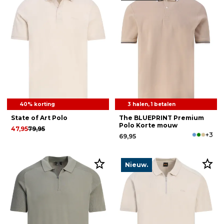
40% korting
3 halen, 1 betalen
State of Art Polo
The BLUEPRINT Premium
Polo Korte mouw
47,95
79,95
+3
69,95
Nieuw.