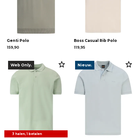
Genti Polo
Boss Casual Rib Polo
159,90
119,95
Web Only.
Nieuw.
3 halen, 1 betalen