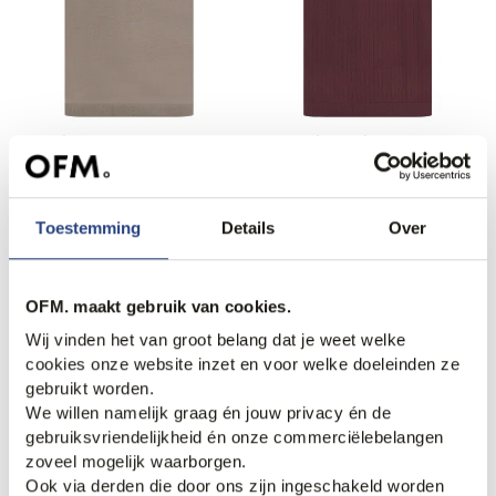
Gentiluomo Polo
Bugatti clothing Polo
169,90
109,99
Toestemming
Details
Over
Web Only.
Nieuw.
OFM. maakt gebruik van cookies.
Wij vinden het van groot belang dat je weet welke
cookies onze website inzet en voor welke doeleinden ze
gebruikt worden.
We willen namelijk graag én jouw privacy én de
gebruiksvriendelijkheid én onze commerciëlebelangen
zoveel mogelijk waarborgen.
3 halen, 1 betalen
Ook via derden die door ons zijn ingeschakeld worden