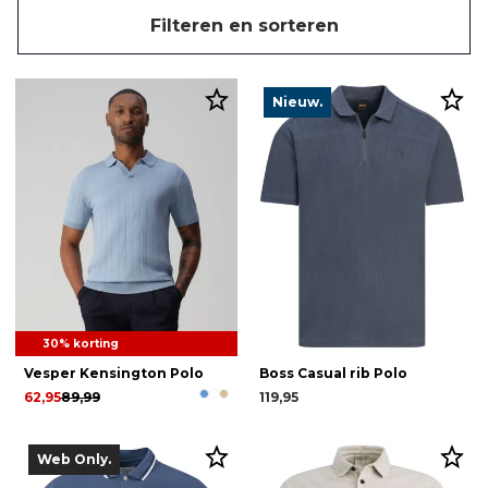
Filteren en sorteren
Nieuw.
30% korting
Vesper Kensington Polo
Boss Casual rib Polo
62,95
89,99
119,95
Web Only.