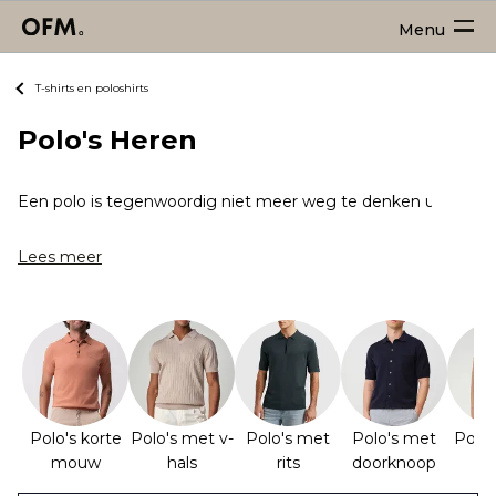
Menu
T-shirts en poloshirts
Polo's Heren
Een polo is tegenwoordig niet meer weg te denken uit het stra
Lees meer
Polo's korte
Polo's met v-
Polo's met
Polo's met
Polo'
mouw
hals
rits
doorknoop
m