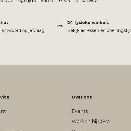
e openingstijden van onze klantenservice.
chat
24 fysieke winkels
t antwoord op je vraag
Bekijk adressen en openingstij
vice
Over ons
unt
Events
b
Werken bij OFM.