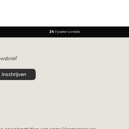
24
Fysieke winkels
uwsbrief
Inschrijven