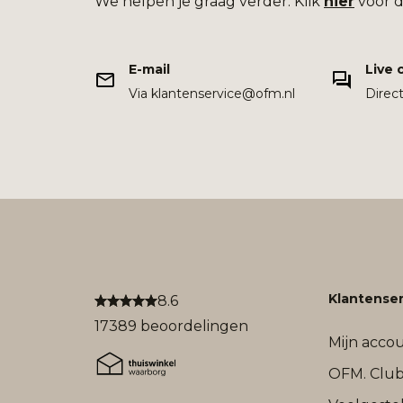
We helpen je graag verder. Klik
hier
voor d
E-mail
Live 
Via klantenservice@ofm.nl
Direc
Klantenser
8.6
17389 beoordelingen
Mijn acco
OFM. Clu