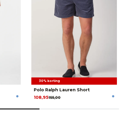
30% korting
Polo Ralph Lauren Short
Me
108,95
89
155,00