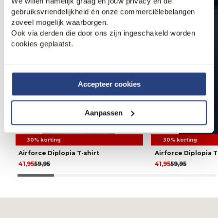
We willen namelijk graag én jouw privacy én de
gebruiksvriendelijkheid én onze commerciëlebelangen
zoveel mogelijk waarborgen.
Ook via derden die door ons zijn ingeschakeld worden
cookies geplaatst.
Accepteer cookies
Aanpassen
30% korting
30% korting
Airforce Diplopia T-shirt
Airforce Diplopia T
41,95
59,95
41,95
59,95