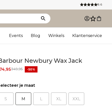
8.6
Events
Blog
Winkels
Klantenservice
Barbour Newbury Wax Jack
349,95
74,95
-50%
electeer je maat
S
M
L
XL
XXL