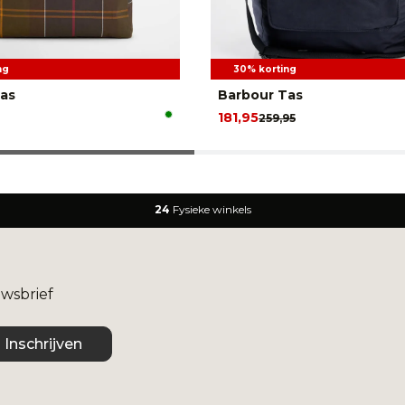
ng
30% korting
as
Barbour Tas
181,95
259,95
24
Fysieke winkels
uwsbrief
Inschrijven