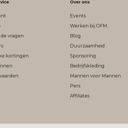
vice
Over ons
unt
Events
b
Werken bij OFM.
lde vragen
Blog
rs
Duurzaamheid
jke kortingen
Sponsoring
onnen
Bedrijfskleding
waarden
Mannen voor Mannen
Pers
Affiliates