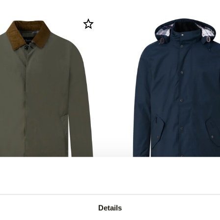
ng
50% korting
okig Jack
Barbour Jack
Details
194,95
95
389,95