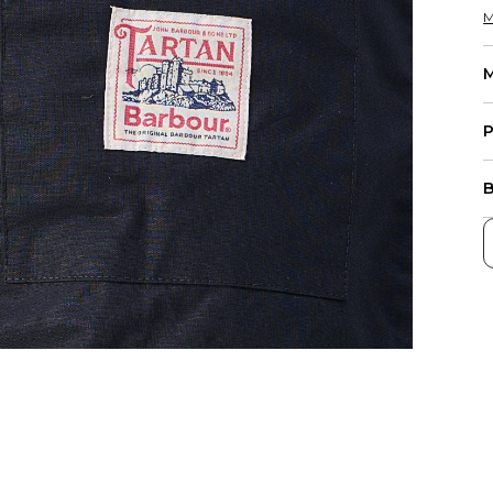
M
M
P
B