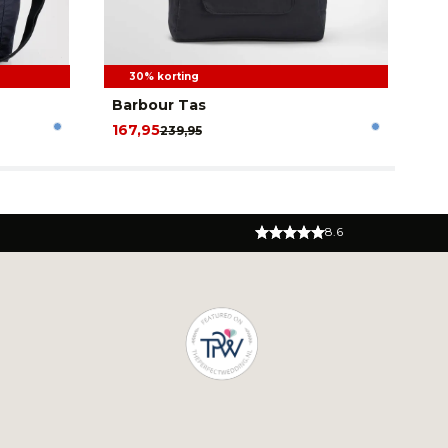
30% korting
Barbour Tas
Ba
167,95
89
239,95
8.6