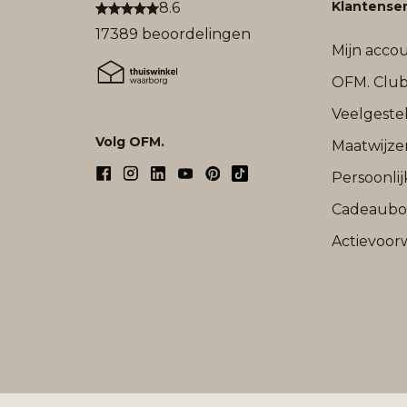
Klantenser
8.6
17389 beoordelingen
Mijn acco
OFM. Clu
Veelgeste
Volg OFM.
Maatwijze
Persoonli
Cadeaub
Actievoor