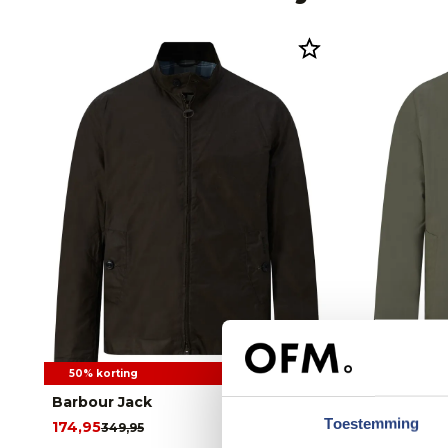
50% korting
50% korti
Barbour Jack
Barbour R
Toestemming
174,95
119,95
349,95
239,