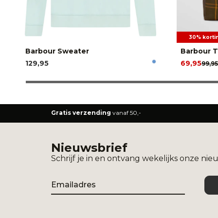
30% korti
Barbour Sweater
Barbour T
129,95
69,95
99,95
Gratis verzending
vanaf 50,-
Nieuwsbrief
Schrijf je in en ontvang wekelijks onze nie
Email