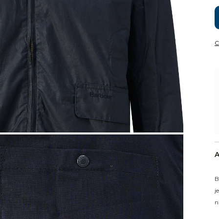
C
A
B
j
n