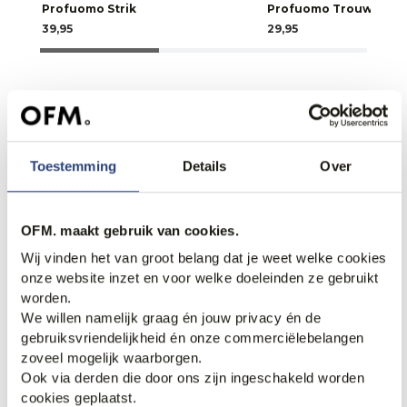
Profuomo Strik
Profuomo Trouw Poch
39,95
29,95
5. Welke schoenen draag je
Toestemming
Details
Over
bij Black Tie?
OFM. maakt gebruik van cookies.
De juiste schoenen maken een Black Tie outfit
Wij vinden het van groot belang dat je weet welke cookies
compleet. Traditioneel draag je zwarte lakschoenen
onze website inzet en voor welke doeleinden ze gebruikt
bij een smoking, omdat deze perfect aansluiten op
worden.
de formele uitstraling van de dresscode. Heb je
We willen namelijk graag én jouw privacy én de
geen lakschoenen? Dan zijn nette zwarte leren
gebruiksvriendelijkheid én onze commerciëlebelangen
schoenen een goed alternatief. Vermijd opvallende
zoveel mogelijk waarborgen.
sneakers of casual schoenen, zodat de outfit stijlvol
Ook via derden die door ons zijn ingeschakeld worden
en elegant blijft.
cookies geplaatst.