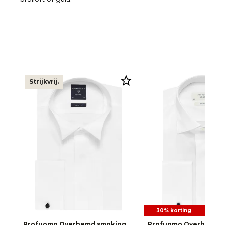
Strijkvrij.
30% korting
Profuomo Overhemd smoking
Profuomo Overhemd 