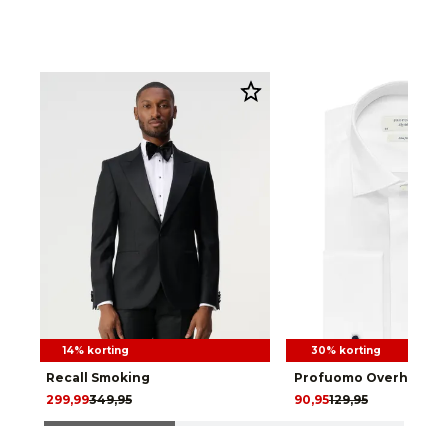
14% korting
30% korting
Recall Smoking
Profuomo Overhemd 
299,99
349,95
90,95
129,95