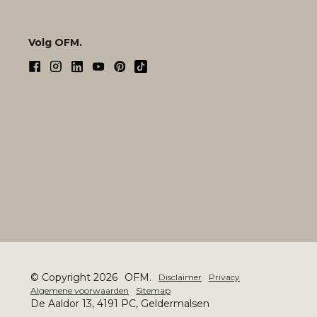
Volg OFM.
© Copyright 2026
OFM.
Disclaimer
Privacy
Algemene voorwaarden
Sitemap
De Aaldor 13, 4191 PC, Geldermalsen