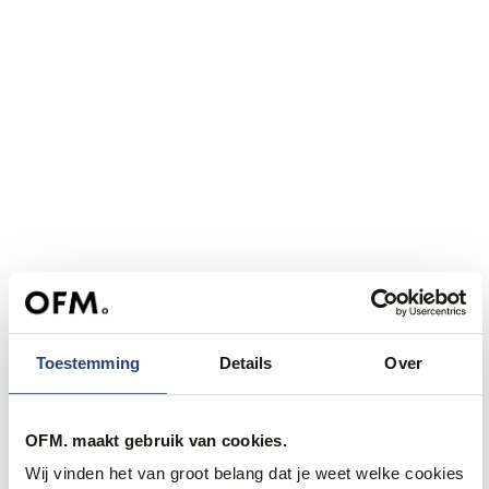
Toestemming
Details
Over
Benieuwd welke sneakers
dit seizoen niet mogen
OFM. maakt gebruik van cookies.
ontbreken in je
Wij vinden het van groot belang dat je weet welke cookies