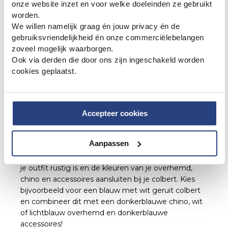
onze website inzet en voor welke doeleinden ze gebruikt
schoenenkast?
Wij vertellen
worden.
het je!
We willen namelijk graag én jouw privacy én de
gebruiksvriendelijkheid én onze commerciëlebelangen
zoveel mogelijk waarborgen.
Ook via derden die door ons zijn ingeschakeld worden
cookies geplaatst.
4. De business outfit
Accepteer cookies
Heb jij een belangrijke vergadering of zakelijk event
Aanpassen
en wil jij indruk maken? Ga voor een business look
met een geruit colbert. Let er wel op dat de rest van
je outfit rustig is en de kleuren van je overhemd,
chino en accessoires aansluiten bij je colbert. Kies
bijvoorbeeld voor een blauw met wit geruit colbert
en combineer dit met een donkerblauwe chino, wit
of lichtblauw overhemd en donkerblauwe
accessoires!