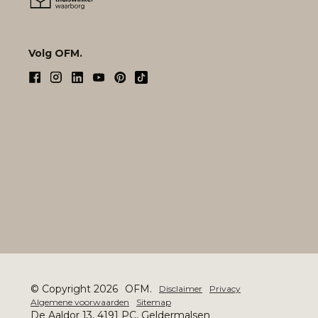
Volg OFM.
© Copyright 2026
OFM.
Disclaimer
Privacy
Algemene voorwaarden
Sitemap
De Aaldor 13, 4191 PC, Geldermalsen