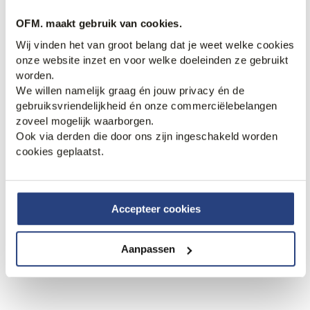
OFM. maakt gebruik van cookies.
Wij vinden het van groot belang dat je weet welke cookies
onze website inzet en voor welke doeleinden ze gebruikt
worden.
We willen namelijk graag én jouw privacy én de
gebruiksvriendelijkheid én onze commerciëlebelangen
zoveel mogelijk waarborgen.
4. Op pad in een klassieke
Ook via derden die door ons zijn ingeschakeld worden
outfit
cookies geplaatst.
Liever een actievere date? Dan is samen op pad
gaan perfect. Je kan een drankje doen in een stad
Accepteer cookies
die jullie nog niet kennen. Of elkaar verrassen met
een boottocht. Ga bij deze date voor een klassieke
outfit. Combineer een wit overhemd met een jeans
Aanpassen
of chino. Maak de outfit af met witte sneakers en zo
kan jij de date aan!