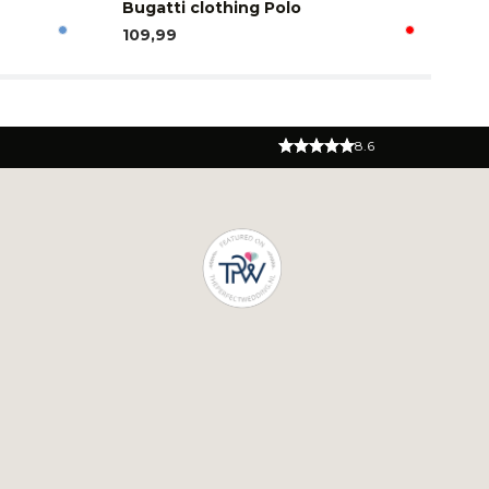
Bugatti clothing Polo
Bu
109,99
64
8.6