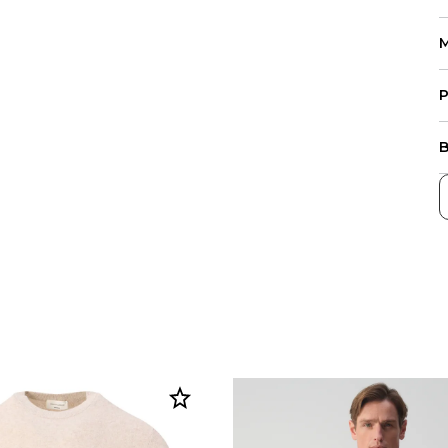
M
P
B