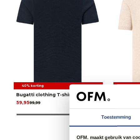
40% korting
40% korti
Bugatti clothing T-shirt
Gentiluom
59,95
89,95
99,99
149,
Toestemming
OFM. maakt gebruik van coo