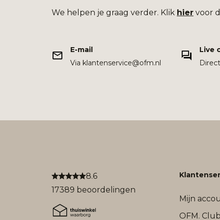
We helpen je graag verder. Klik
hier
voor d
E-mail
Live 
Via klantenservice@ofm.nl
Direc
Klantenser
8.6
17389 beoordelingen
Mijn acco
OFM. Clu