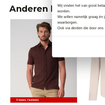
Wij vinden het van groot bel
Anderen bekeken oo
worden.
We willen namelijk graag én 
waarborgen.
Nieuw.
Ook via derden die door ons 
3 halen, 1 betalen