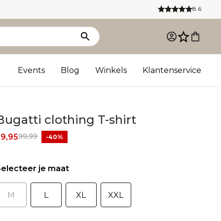
8.6
Events
Blog
Winkels
Klantenservice
Bugatti clothing T-shirt
99,99
59,95
-40%
electeer je maat
M
L
XL
XXL