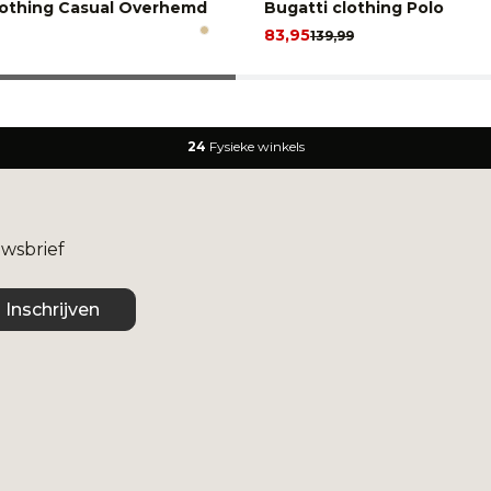
lothing Casual Overhemd
Bugatti clothing Polo
83,95
139,99
24
Fysieke winkels
uwsbrief
Inschrijven