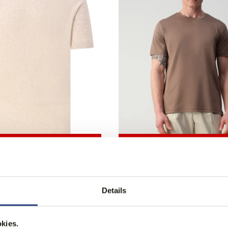
ng
30% korting
o T-shirt
Vesper Craven T-shirt
48,95
90
69,99
Details
kies.