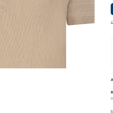
C
A
B
D
M