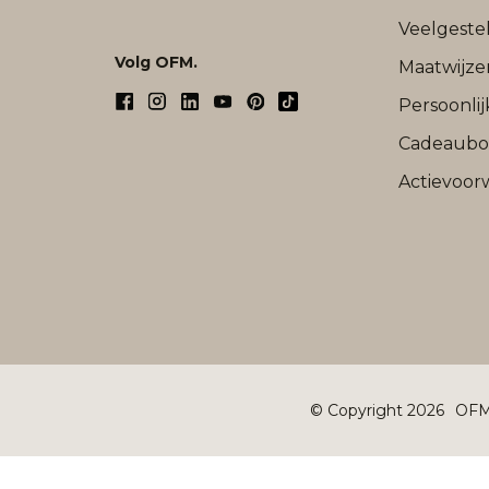
Veelgeste
Volg OFM.
Maatwijze
Persoonli
Cadeaub
Actievoor
© Copyright 2026
OFM