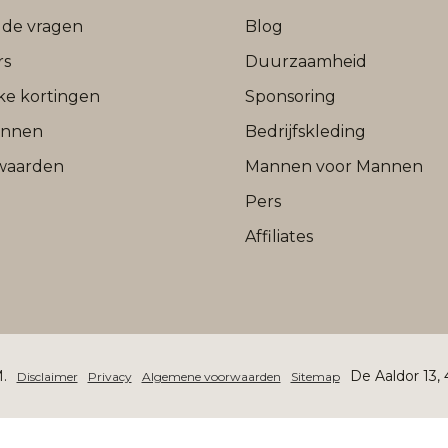
lde vragen
Blog
rs
Duurzaamheid
jke kortingen
Sponsoring
onnen
Bedrijfskleding
waarden
Mannen voor Mannen
Pers
Affiliates
.
De Aaldor 13,
Disclaimer
Privacy
Algemene voorwaarden
Sitemap