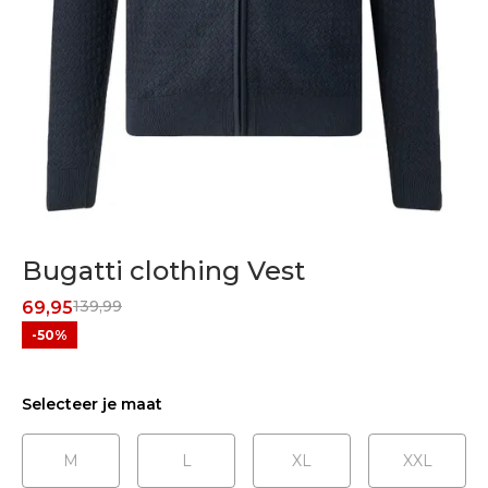
Bugatti clothing Vest
139,99
69,95
-50%
Selecteer je maat
M
L
XL
XXL