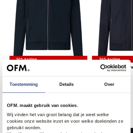
50% korting
50% korting
Bugatti clothing Vest
Bugatti clothing V
84,95
169,99
104,95
209,99
Toestemming
Details
Over
OFM. maakt gebruik van cookies.
Anderen bekeken ook
Wij vinden het van groot belang dat je weet welke
cookies onze website inzet en voor welke doeleinden ze
gebruikt worden.
Nieuw.
Nieuw.