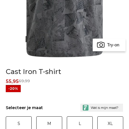
Try-on
Cast Iron T-shirt
69,99
55,95
-20%
Selecteer je maat
S
M
L
XL