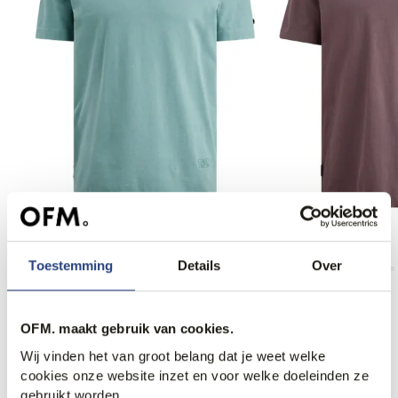
20% korting
Cast Iron T-shirt
Cast Iron T-shirt
47,95
59,99
49,99
Toestemming
Details
Over
OFM. maakt gebruik van cookies.
Anderen bekeken ook
Wij vinden het van groot belang dat je weet welke
cookies onze website inzet en voor welke doeleinden ze
gebruikt worden.