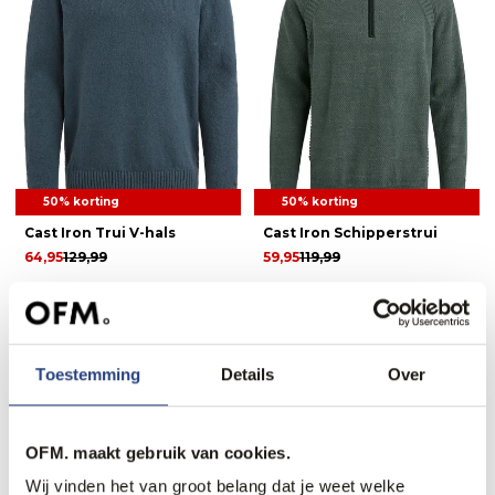
50% korting
50% korting
Cast Iron Trui V-hals
Cast Iron Schipperstrui
64,95
129,99
59,95
119,99
1
2
3
Toestemming
Details
Over
OFM. maakt gebruik van cookies.
Recent bekeken
Wij vinden het van groot belang dat je weet welke