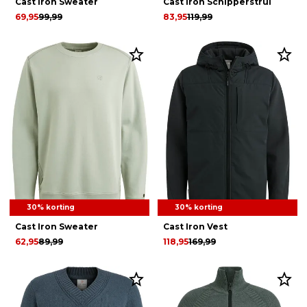
Cast Iron Sweater
Cast Iron Schipperstrui
69,95
99,99
83,95
119,99
30% korting
30% korting
Cast Iron Sweater
Cast Iron Vest
62,95
89,99
118,95
169,99