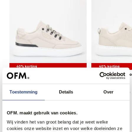
40% korting
40% korting
Cycleur de Luxe Limit Sneakers
Cycleur de Luxe R
95,95
159,95
89,95
149,95
Toestemming
Details
Over
OFM. maakt gebruik van cookies.
Anderen bekeken ook
Wij vinden het van groot belang dat je weet welke
cookies onze website inzet en voor welke doeleinden ze