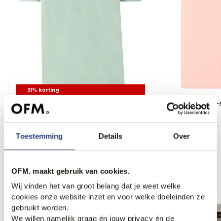
31% korting
Denham Scissor T-shirt
Denham Scissor T-s
33,95
49,00
49,00
Toestemming
Details
Over
OFM. maakt gebruik van cookies.
Anderen bekeken ook
Wij vinden het van groot belang dat je weet welke
cookies onze website inzet en voor welke doeleinden ze
gebruikt worden.
We willen namelijk graag én jouw privacy én de