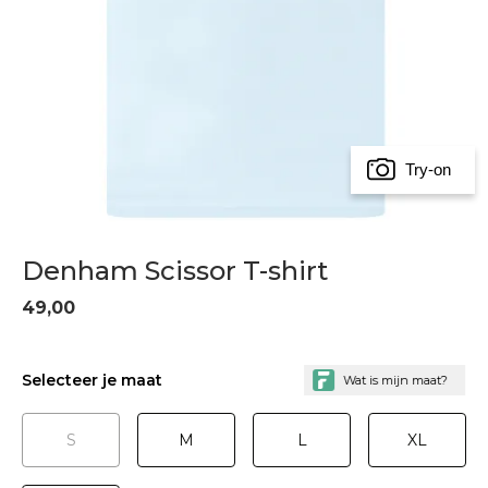
Try-on
Denham Scissor T-shirt
49,00
Selecteer je maat
S
M
L
XL