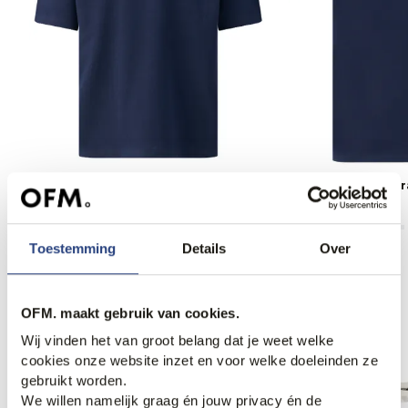
Denham Waine Graphic T-shirt
Denham Kyoton Gra
89,00
89,00
Toestemming
Details
Over
OFM. maakt gebruik van cookies.
Anderen bekeken ook
Wij vinden het van groot belang dat je weet welke
cookies onze website inzet en voor welke doeleinden ze
gebruikt worden.
We willen namelijk graag én jouw privacy én de