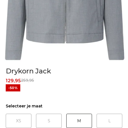
Drykorn Jack
259,95
129,95
-50%
Selecteer je maat
XS
S
M
L