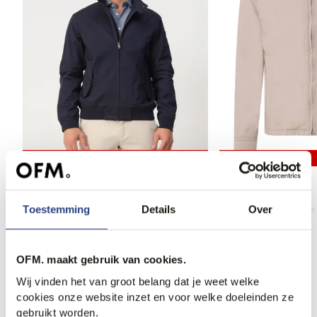
50% korting
40% korting
Campbell Cullum Jack
Aspesi Jack
79,95
159,99
215,95
360,00
Toestemming
Details
Over
OFM. maakt gebruik van cookies.
Anderen bekeken ook
Wij vinden het van groot belang dat je weet welke
cookies onze website inzet en voor welke doeleinden ze
gebruikt worden.