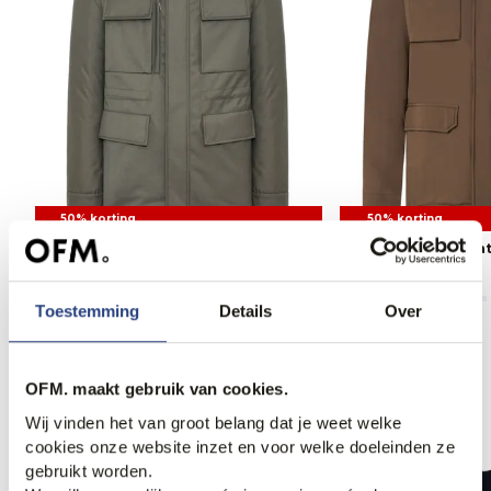
50% korting
50% korting
Duno Gewatteerde jas
Paul & Shark Gewat
334,95
669,95
464,95
929,95
Toestemming
Details
Over
OFM. maakt gebruik van cookies.
Anderen bekeken ook
Wij vinden het van groot belang dat je weet welke
cookies onze website inzet en voor welke doeleinden ze
gebruikt worden.