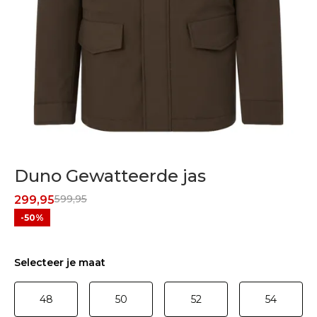
Duno Gewatteerde jas
599,95
299,95
-50%
Selecteer je maat
48
50
52
54