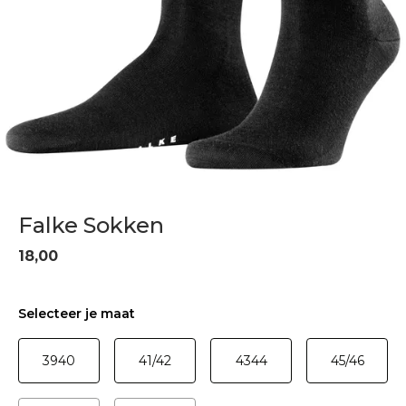
Falke Sokken
18,00
Selecteer je maat
3940
41/42
4344
45/46