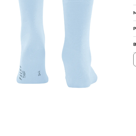
M
P
B