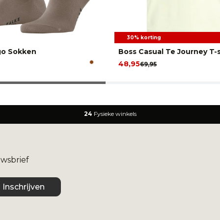
30% korting
go Sokken
Boss Casual Te Journey T-s
48,95
69,95
24
Fysieke winkels
uwsbrief
Inschrijven