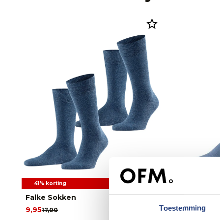
41% korting
Falke Sokken
Falke Sok
Toestemming
9,95
18,00
17,00