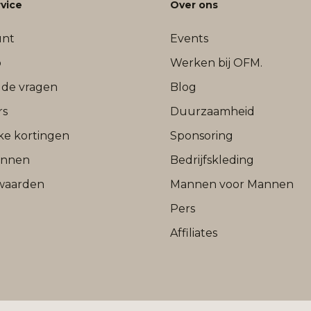
vice
Over ons
unt
Events
b
Werken bij OFM.
lde vragen
Blog
rs
Duurzaamheid
jke kortingen
Sponsoring
onnen
Bedrijfskleding
waarden
Mannen voor Mannen
Pers
Affiliates