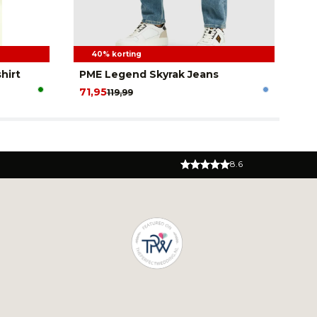
40% korting
hirt
PME Legend Skyrak Jeans
Fa
71,95
4,
119,99
8.6