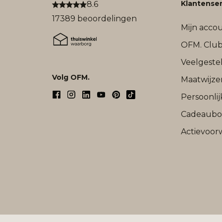
Klantenser
8.6
17389 beoordelingen
Mijn acco
OFM. Clu
Veelgeste
Volg OFM.
Maatwijze
Persoonli
Cadeaub
Actievoor