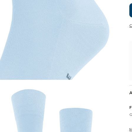
C
A
F
G
M