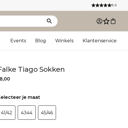
8.6
Events
Blog
Winkels
Klantenservice
Falke Tiago Sokken
8,00
electeer je maat
41/42
4344
45/46