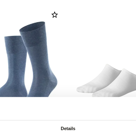
ken
Tommy Hilfiger 2-Pack So
Details
11,99