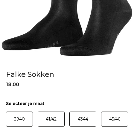
Falke Sokken
18,00
Selecteer je maat
3940
41/42
4344
45/46