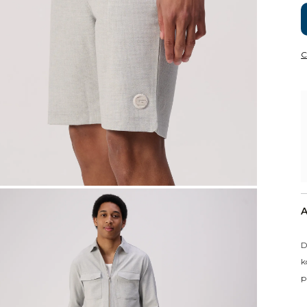
C
A
D
k
p