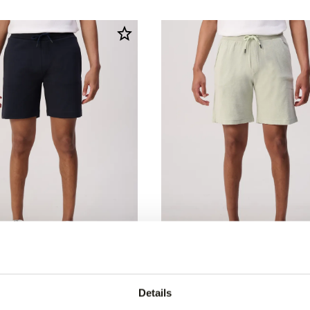
ng
30% korting
rt
Genti Short
Details
83,95
0
119,90