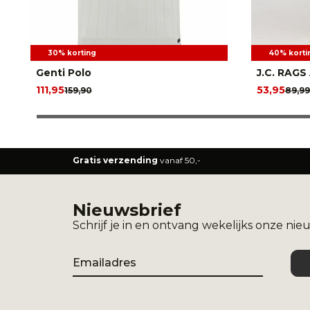
30% korting
40% korti
Genti Polo
J.C. RAGS
111,95
53,95
159,90
89,99
Gratis verzending
vanaf 50,-
Nieuwsbrief
Schrijf je in en ontvang wekelijks onze nie
Email