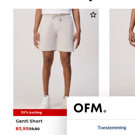
30% korting
30% korti
Genti Short
Genti Sho
Toestemming
83,95
83,95
119,90
119,9