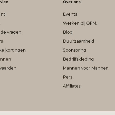
vice
Over ons
unt
Events
b
Werken bij OFM.
lde vragen
Blog
rs
Duurzaamheid
jke kortingen
Sponsoring
onnen
Bedrijfskleding
waarden
Mannen voor Mannen
Pers
Affiliates