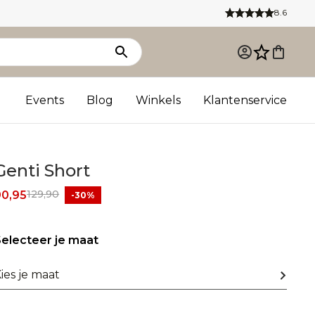
8.6
Events
Blog
Winkels
Klantenservice
Genti Short
129,90
90,95
-30%
electeer je maat
ies je maat