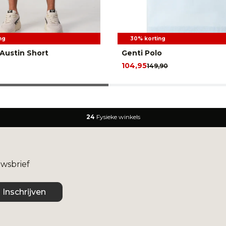
ng
30% korting
 Austin Short
Genti Polo
104,95
149,90
24
Fysieke winkels
uwsbrief
Inschrijven