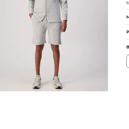
M
M
P
B