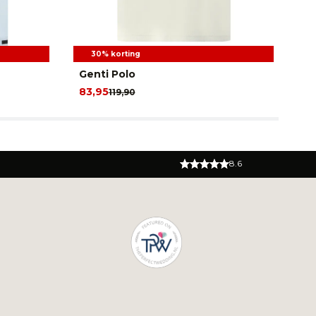
30% korting
Genti Polo
Ge
83,95
83
119,90
8.6