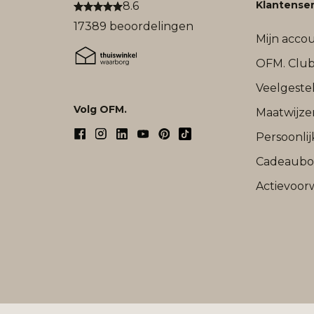
Klantenser
8.6
17389 beoordelingen
Mijn acco
OFM. Clu
Veelgeste
Volg OFM.
Maatwijze
Persoonli
Cadeaub
Actievoor