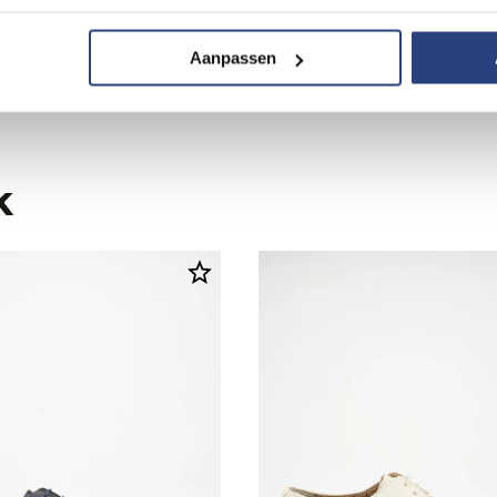
119,95
95
199,95
Aanpassen
k