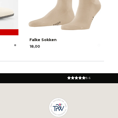
Falke Sokken
Ca
18,00
11
8.6