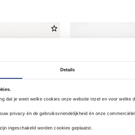
Details
kies.
ang dat je weet welke cookies onze website inzet en voor welke 
jouw privacy én de gebruiksvriendelijkheid én onze commerciële
ng
40% korting
zijn ingeschakeld worden cookies geplaatst.
 Geklede schoenen
Giorgio Geklede schoenen