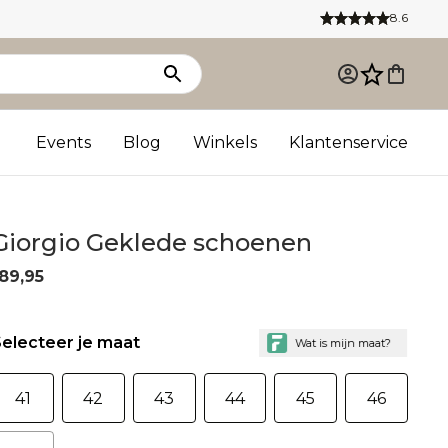
8.6
Events
Blog
Winkels
Klantenservice
Giorgio Geklede schoenen
89,95
electeer je maat
41
42
43
44
45
46