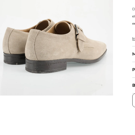
D
e
e
M
M
P
B