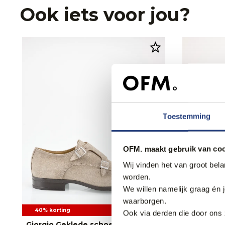
Ook iets voor jou?
Toestemming
OFM. maakt gebruik van coo
Wij vinden het van groot bel
worden.
We willen namelijk graag én 
waarborgen.
40% korting
40% korti
Ook via derden die door ons 
Giorgio Geklede schoenen
Magnanni