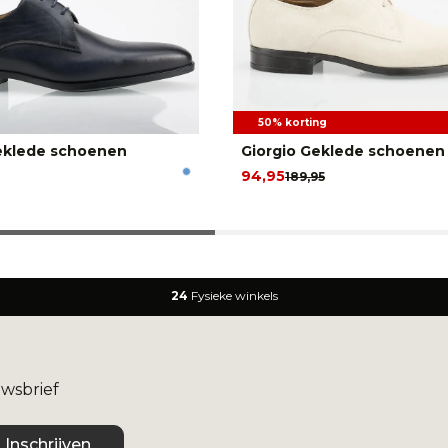
50% korting
eklede schoenen
Giorgio Geklede schoenen
94,95
189,95
24
Fysieke winkels
uwsbrief
Inschrijven