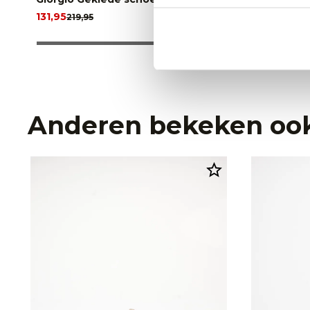
131,95
179,95
219,95
299,
Anderen bekeken oo