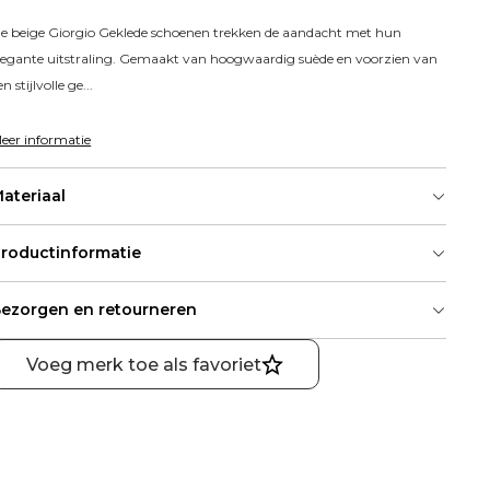
e beige Giorgio Geklede schoenen trekken de aandacht met hun 
legante uitstraling. Gemaakt van hoogwaardig suède en voorzien van 
en stijlvolle ge...
eer informatie
ateriaal
roductinformatie
ezorgen en retourneren
Voeg merk toe als favoriet