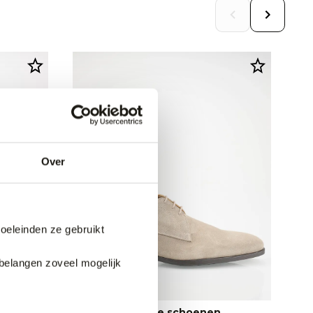
Over
doeleinden ze gebruikt
belangen zoveel mogelijk
Giorgio Geklede schoenen
Ma