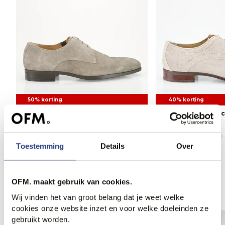
50% korting
40% korting
Giorgio Geklede schoenen
Giorgio Geklede 
94,95
189,95
119,95
199,95
Toestemming
Details
Over
OFM. maakt gebruik van cookies.
Anderen bekeken ook
Wij vinden het van groot belang dat je weet welke
cookies onze website inzet en voor welke doeleinden ze
gebruikt worden.