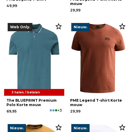
mouw
49,99
29,99
Web Only.
Nieuw.
3 halen, 1 betalen
The BLUEPRINT Premium
PME Legend T-shirt Korte
Polo Korte mouw
mouw
+3
69,95
29,99
Nieuw.
Nieuw.