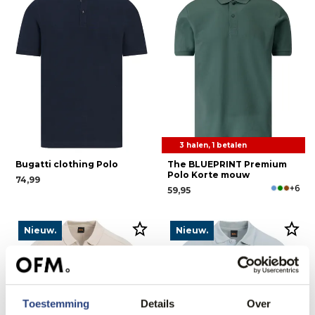
3 halen, 1 betalen
Bugatti clothing Polo
The BLUEPRINT Premium
Polo Korte mouw
74,99
+6
59,95
Nieuw.
Nieuw.
Toestemming
Details
Over