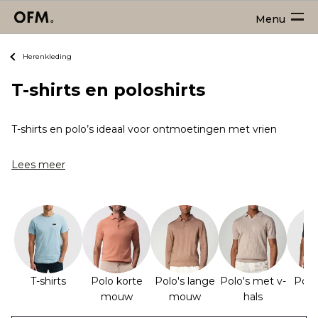
Menu
Herenkleding
T-shirts en poloshirts
T-shirts en polo’s ideaal voor ontmoetingen met vrienden, sp
Lees meer
T-shirts
Polo korte
Polo's lange
Polo's met v-
Polo
mouw
mouw
hals
r