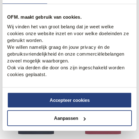
OFM. maakt gebruik van cookies.
Wij vinden het van groot belang dat je weet welke
cookies onze website inzet en voor welke doeleinden ze
gebruikt worden.
Boss Casual Rib Polo
Boss Casual Phoenix Polo
We willen namelijk graag én jouw privacy én de
119,95
89,95
gebruiksvriendelijkheid én onze commerciëlebelangen
zoveel mogelijk waarborgen.
Nieuw.
Nieuw.
Ook via derden die door ons zijn ingeschakeld worden
cookies geplaatst.
Accepteer cookies
Aanpassen