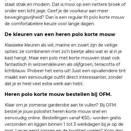
staat strak en modern. Dat is mooi op een nettere broek of
onder een licht jasje. Geef je de voorkeur aan meer
bewegingsvrijheid? Dan is een regular fit polo korte mouw
de comfortabelere keuze voor lange dagen.
De kleuren van een heren polo korte mouw
Klassieke kleuren als wit, marine en zwart zijn de veilige
opties: ze combineren met zo'n beetje alles wat er al in je
kast hangt. Maar een polo met korte mouwen staat ook
fantastisch in seizoenskleuren als olijfgroen, terracotta of
lichtblauw. Probeer het eens uit! Juist een opvallendere tint
maakt een eenvoudige outfit direct interessanter, zonder
dat je er heel veel extra werk aan hebt.
Heren polo korte mouw bestellen bij OFM.
Klaar om je zomerse garderobe aan te vullen? Bij OFM.
bestel je jouw poloshirt heren korte mouw snel en
eenvoudig online. Bestellingen vanaf €50,- worden gratis
verzonden en liggen binnen 1 tot 3 werkdagen bij je op de
mat. Liever eerst passen en de kwaliteit voelen? Kom dan