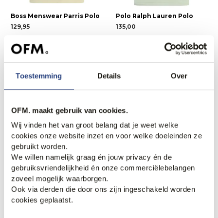
Boss Menswear Parris Polo
Polo Ralph Lauren Polo
129,95
135,00
Toestemming
Details
Over
OFM. maakt gebruik van cookies.
Wij vinden het van groot belang dat je weet welke
cookies onze website inzet en voor welke doeleinden ze
gebruikt worden.
We willen namelijk graag én jouw privacy én de
gebruiksvriendelijkheid én onze commerciëlebelangen
PME Legend Polo
PME Legend Polo
zoveel mogelijk waarborgen.
79,99
69,99
Ook via derden die door ons zijn ingeschakeld worden
cookies geplaatst.