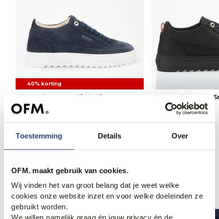
40% korting
Mason Garments Tia Nativo
Mason Garments S
Sneakers
299,00
170,95
285,00
Toestemming
Details
Over
OFM. maakt gebruik van cookies.
Anderen bekeken ook
Wij vinden het van groot belang dat je weet welke
cookies onze website inzet en voor welke doeleinden ze
gebruikt worden.
We willen namelijk graag én jouw privacy én de