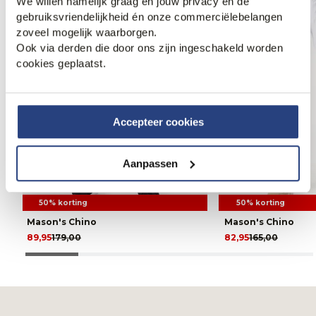
We willen namelijk graag én jouw privacy én de
gebruiksvriendelijkheid én onze commerciëlebelangen
zoveel mogelijk waarborgen.
Ook via derden die door ons zijn ingeschakeld worden
cookies geplaatst.
Accepteer cookies
Aanpassen
50% korting
50% korting
Mason's Chino
Mason's Chino
89,95
179,00
82,95
165,00