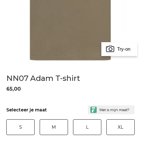
Try-on
NN07 Adam T-shirt
65,00
Selecteer je maat
S
M
L
XL