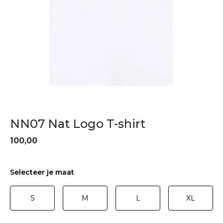
NN07 Nat Logo T-shirt
100,00
Selecteer je maat
S
M
L
XL