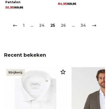
Pantalon
84,95
169,95
50,95
169,95
1
...
24
25
26
...
34
Recent bekeken
Strijkvrij.