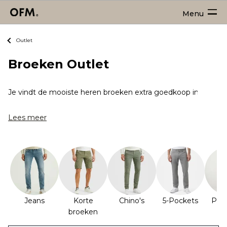
Menu
Outlet
Broeken Outlet
Je vindt de mooiste heren broeken extra goedkoop in de broe
Lees meer
Jeans
Korte
Chino's
5-Pockets
Pan
broeken