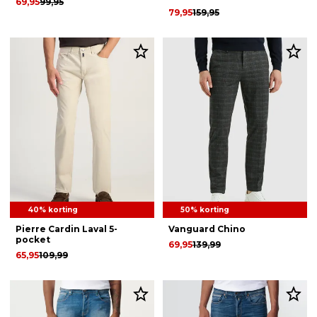
69,95
99,95
79,95
159,95
40% korting
50% korting
Pierre Cardin Laval 5-
Vanguard Chino
pocket
69,95
139,99
65,95
109,99