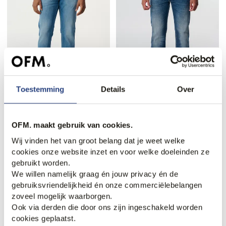
Toestemming
Details
Over
40% korting
30% korting
Replay Grover
Replay Grover Jeans
Powerstretch Jeans
96,95
139,00
OFM. maakt gebruik van cookies.
82,95
139,00
Wij vinden het van groot belang dat je weet welke
cookies onze website inzet en voor welke doeleinden ze
gebruikt worden.
We willen namelijk graag én jouw privacy én de
gebruiksvriendelijkheid én onze commerciëlebelangen
zoveel mogelijk waarborgen.
Ook via derden die door ons zijn ingeschakeld worden
cookies geplaatst.