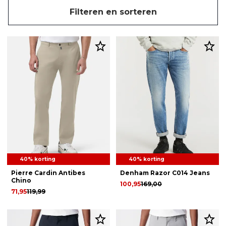
Filteren en sorteren
40% korting
40% korting
Pierre Cardin Antibes
Denham Razor C014 Jeans
Chino
100,95
169,00
71,95
119,99