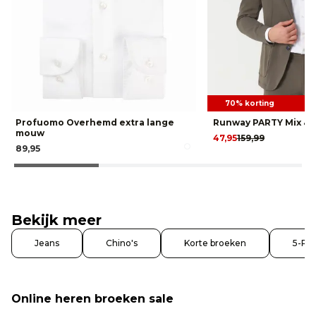
70% korting
Profuomo Overhemd extra lange
Runway PARTY Mix & 
mouw
47,95
159,99
89,95
Bekijk meer
Jeans
Chino's
Korte broeken
5-Po
Online heren broeken sale