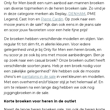
Only for Men biedt een ruim aanbod aan mannen broeken
van diverse topmerken in de heren broeken sale. Zo vind je
in deze categorie merken als Replay,
DENHAM
, PME
Legend, Cast Iron en
Pierre Cardin
. Op zoek naar een
mooie jeans in de sale? Kijk dan ook eens in de jeans sale
en scoor jouw favorieten voor een hele fijne prijs!
De broeken hebben verschillende modellen en stijlen. Van
regular fit tot slim fit, in allerlei kleuren. Voor iedere
gelegenheid vind je bij Only for Men een heren broek, en
nu scoor je ze ook bij ons met mooie aanbiedingen. Ben je
op zoek naar een casual broek? Onze broeken outlet heeft
verschillende soorten jeans. Heb je een broek nodig voor
een zakelijke gelegenheid? We hebben ook de mooiste
chino’s en
pantalons in de sale
in veel kleuren en modellen.
Met een overhemd en/of blazer stijl je het helemaal af. En
om te relaxen na een lange dag hebben we ook nog
joggingbroeken in de sale.
Korte broeken voor heren in de outlet
Naast de lange heren broeken sale, zijn ook de heren korte