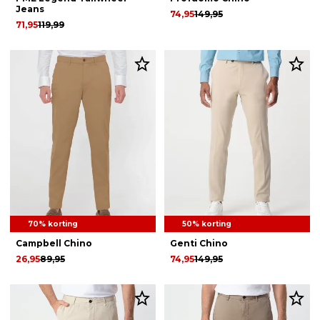
Jeans
74,95
149,95
71,95
119,99
70% korting
50% korting
Campbell Chino
Genti Chino
26,95
89,95
74,95
149,95