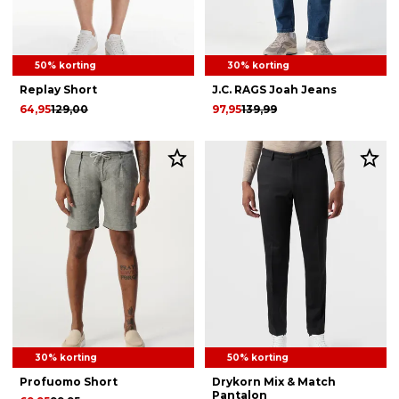
50% korting
30% korting
Replay Short
J.C. RAGS Joah Jeans
64,95
129,00
97,95
139,99
30% korting
50% korting
Profuomo Short
Drykorn Mix & Match
Pantalon