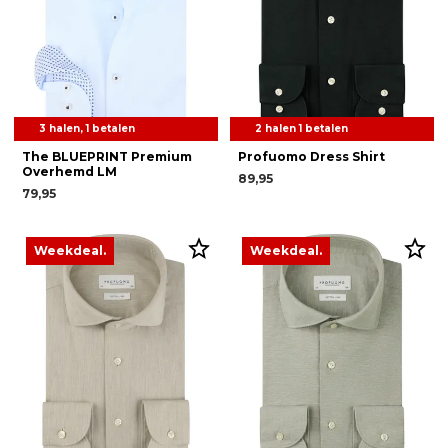
3 halen, 1 betalen
2 halen 1 betalen
The BLUEPRINT Premium
Profuomo Dress Shirt
Overhemd LM
89,95
79,95
Weekdeal.
Weekdeal.