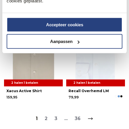
cookies geplaatst.
89,95
89,95
Weekdeal.
Weekdeal.
Accepteer cookies
Aanpassen
2 halen 1 betalen
2 halen 1 betalen
Xacus Active Shirt
Recall Overhemd LM
159,95
79,99
1
2
3
...
36