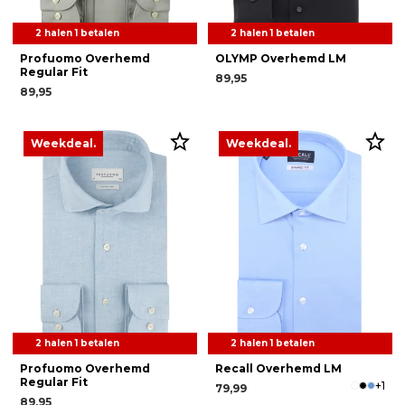
2 halen 1 betalen
2 halen 1 betalen
Profuomo Overhemd
OLYMP Overhemd LM
Regular Fit
89,95
89,95
Weekdeal.
Weekdeal.
2 halen 1 betalen
2 halen 1 betalen
Profuomo Overhemd
Recall Overhemd LM
Regular Fit
+1
79,99
89,95