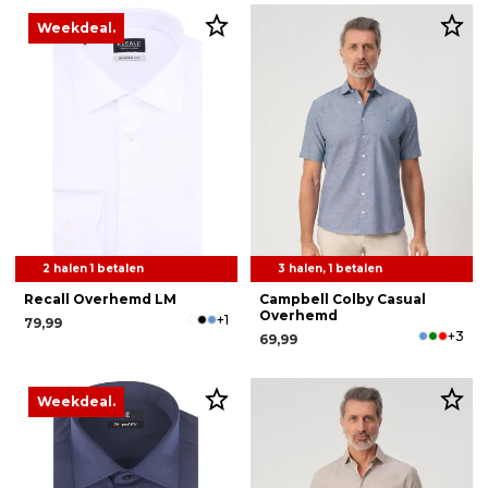
Weekdeal.
2 halen 1 betalen
3 halen, 1 betalen
Recall Overhemd LM
Campbell Colby Casual
Overhemd
+1
79,99
+3
69,99
Weekdeal.