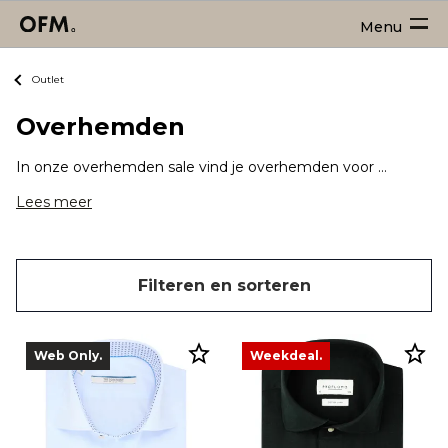
Menu
Outlet
Overhemden
In onze overhemden sale vind je overhemden voor heren in vele dessins, materialen en pasvormen. Zo vind je altijd jouw favoriete overhemd. En het fijne is: je shopt ze nu extra goedkoop!
Lees meer
Filteren en sorteren
Web Only.
Weekdeal.