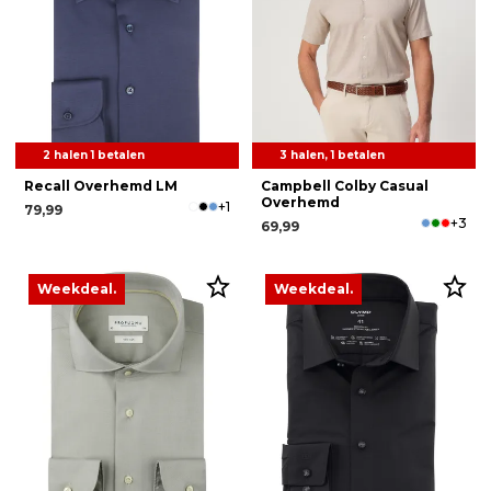
2 halen 1 betalen
3 halen, 1 betalen
Recall Overhemd LM
Campbell Colby Casual
Overhemd
+1
79,99
+3
69,99
Weekdeal.
Weekdeal.