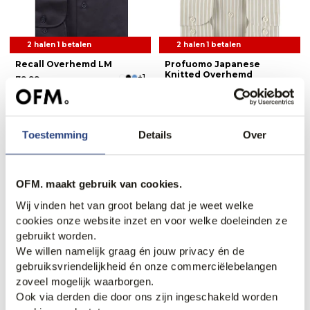
2 halen 1 betalen
2 halen 1 betalen
Recall Overhemd LM
Profuomo Japanese
Knitted Overhemd
+1
79,99
129,95
Weekdeal.
Weekdeal.
Toestemming
Details
Over
OFM. maakt gebruik van cookies.
Wij vinden het van groot belang dat je weet welke
cookies onze website inzet en voor welke doeleinden ze
gebruikt worden.
We willen namelijk graag én jouw privacy én de
gebruiksvriendelijkheid én onze commerciëlebelangen
zoveel mogelijk waarborgen.
2 halen 1 betalen
2 halen 1 betalen
Ook via derden die door ons zijn ingeschakeld worden
OLYMP Overhemd LM
Profuomo Dress Shirt