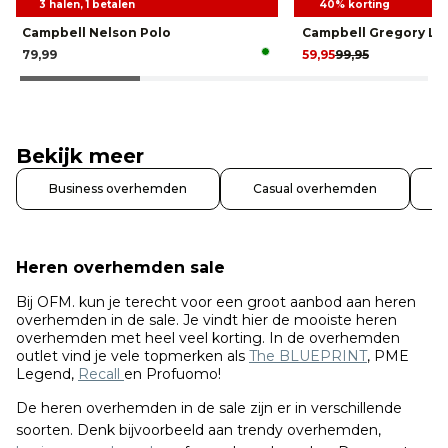
3 halen, 1 betalen
40% korting
Campbell Nelson Polo
Campbell Gregory Lo
79,99
59,95
99,95
Bekijk meer
Business overhemden
Casual overhemden
Heren overhemden sale
Bij OFM. kun je terecht voor een groot aanbod aan heren
overhemden in de sale. Je vindt hier de mooiste heren
overhemden met heel veel korting. In de overhemden
outlet vind je vele topmerken als
The BLUEPRINT
, PME
Legend,
Recall
en Profuomo!
De heren overhemden in de sale zijn er in verschillende
soorten. Denk bijvoorbeeld aan trendy overhemden,