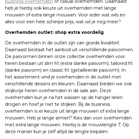
business overhemden
of casual overhemden. Daarnaast
heb je hierbij ook keuze uit overhemden met lange
mouwen of extra lange mouwen. Voor ieder wat wils en
alles voor een hele scherpe prijs, wat wil je nog meer?
Overhemden outlet: shop extra voordelig
De overhemden in de outlet zijn van goede kwaliteit.
Daarnaast bestaat het aanbod uit verschillende pasvormen.
De pasvormen binnen onze collectie overhemden voor
heren bestaan uit slim fit (extra slanke pasvorm), tailored fit
(slanke pasvorm) en classic fit (getailleerde pasvorm). In
het assortiment vind je overhemden in de outlet met
verschillende dessins en kleuren. Daarnaast bieden we ook
strijkvrije heren overhemden in de sale aan. Deze
overhemden kun je na het wassen op de hanger laten
drogen en hoef je niet te strijken. Bij de business
overhemden is er keuze uit lange mouwen of extra lange
mouwen. Heb je lange armen? Kies dan voor overhemden
met extra lange mouwen. Hierbij is de mouwlengte 7. Op
deze manier kun je zelf altijd de lengte bepalen.