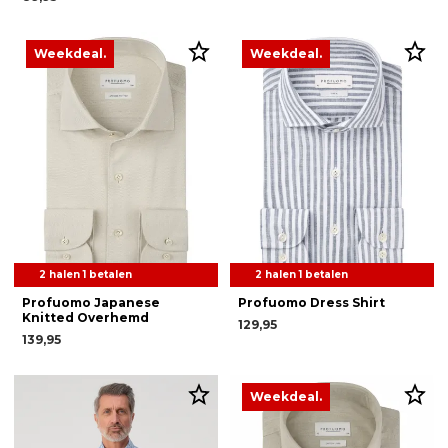
Weekdeal.
Weekdeal.
2 halen 1 betalen
2 halen 1 betalen
Profuomo Japanese
Profuomo Dress Shirt
Knitted Overhemd
129,95
139,95
Weekdeal.