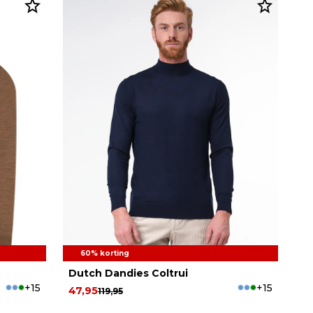
60% korting
Dutch Dandies Coltrui
+15
+15
47,95
119,95