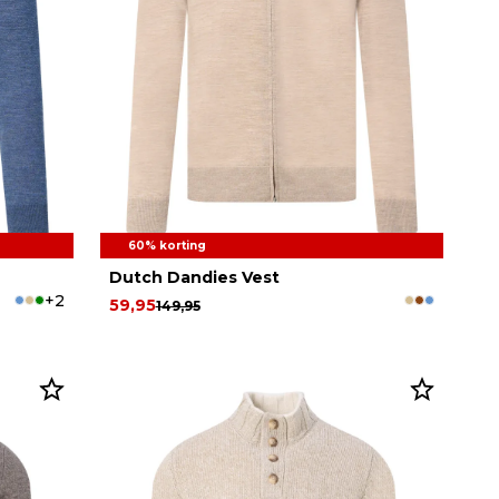
60% korting
Dutch Dandies Vest
+2
59,95
149,95