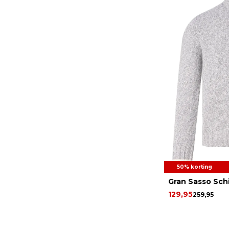
50% korting
Gran Sasso Sch
129,95
259,95