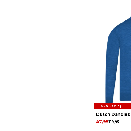
60% korting
Dutch Dandies 
47,95
119,95