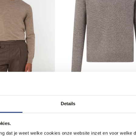
50% korting
Trui O-hals
Gran Sasso Schipperstrui
+3
124,95
249,95
Details
kies.
ang dat je weet welke cookies onze website inzet en voor welke 