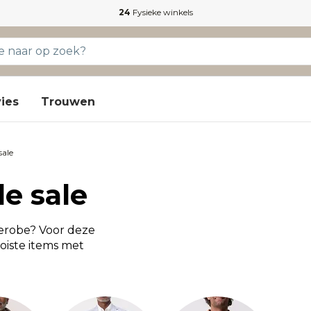
24
Fysieke winkels
ies
Trouwen
sale
de sale
derobe? Voor deze
ooiste items met