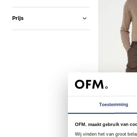
Prijs
60% korting
Dutch Dandies 
47,95
119,95
Toestemming
OFM. maakt gebruik van coo
Wij vinden het van groot bel