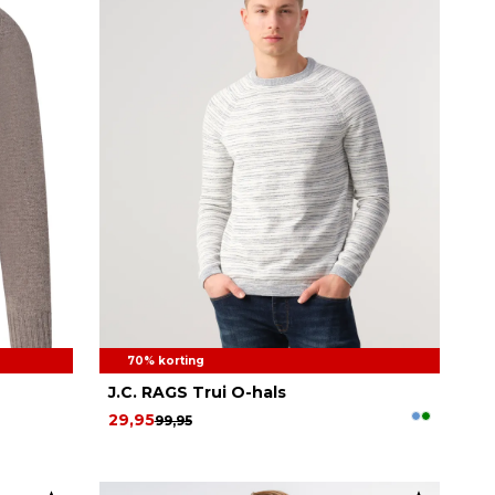
70% korting
J.C. RAGS Trui O-hals
29,95
99,95