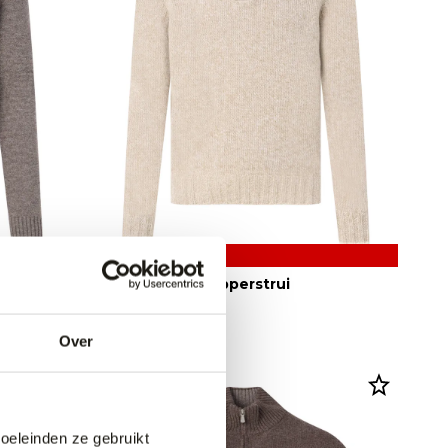
50% korting
Gran Sasso Schipperstrui
129,95
259,95
Over
doeleinden ze gebruikt