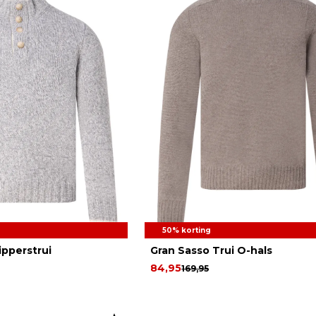
50% korting
ipperstrui
Gran Sasso Trui O-hals
84,95
169,95