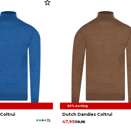
60% korting
Coltrui
Dutch Dandies Coltrui
+15
47,95
119,95