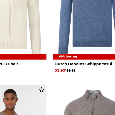
60% korting
rui O-hals
Dutch Dandies Schipperstrui
55,95
139,95