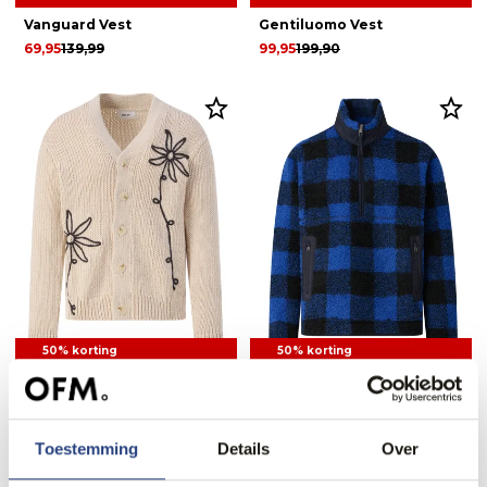
Vanguard Vest
Gentiluomo Vest
69,95
139,99
99,95
199,90
50% korting
50% korting
NN07 Micah Flower Vest
Tommy Hilfiger Menswear
Schipperstrui
107,95
215,00
99,95
199,90
Toestemming
Details
Over