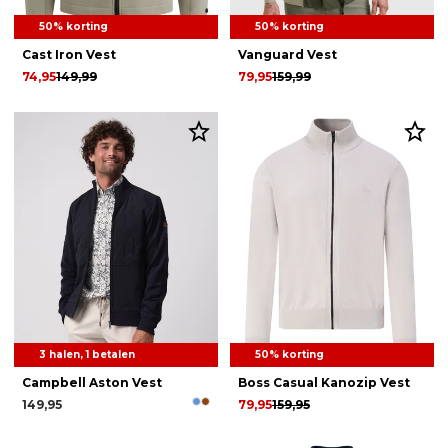
50% korting
50% korting
Cast Iron Vest
Vanguard Vest
74,95
149,99
79,95
159,99
3 halen, 1 betalen
50% korting
Campbell Aston Vest
Boss Casual Kanozip Vest
149,95
79,95
159,95